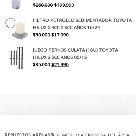
$650.000.
$519.990.
El
El
$
260.000
$
199.990
precio
precio
original
actual
FILTRO PETROLEO SEDIMENTADOR TOYOTA
era:
es:
HILUX 2.4CC 2.8CC AÑOS 16/24
$260.000.
$199.990.
El
El
$
30.000
$
17.990
precio
precio
original
actual
JUEGO PERNOS CULATA (18U) TOYOTA
era:
es:
HILUX 2.5CC AÑOS 05/15
$30.000.
$17.990.
El
El
$
35.000
$
21.990
precio
precio
original
actual
era:
es:
$35.000.
$21.990.
SOBRE NOSOTROS
REPUESTOS ARENAS®
SOMOS UNA EMPRESA DEL ÁREA