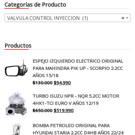
Categorías de Producto
VALVULA CONTROL INYECCION (1)
×
Productos
ESPEJO IZQUIERDO ELECTRICO ORIGINAL
PARA MAHINDRA PIK UP - SCORPIO 2.2CC
AÑOS 15/18
El
El
$
130.000
$
94.990
precio
precio
TURBO ISUZU NPR - NQR 5.2CC MOTOR
original
actual
4HK1-TCI EURO V AÑOS 12/19
era:
es:
El
El
$
650.000
$
519.990
$130.000.
$94.990.
precio
precio
original
actual
BOMBA PETROLEO ORIGINAL PARA
era:
es:
HYUNDAI STARIA 2.2CC D4HB AÑOS 22/24