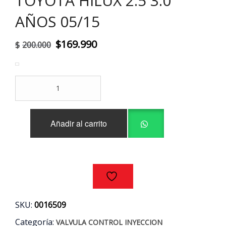
TOYOTA HILUX 2.5 3.0
AÑOS 05/15
El
El
$
169.990
$
200.000
precio
precio
original
actual
VALVULA
era:
es:
CONTROL
INYECCION
$200.000.
$169.990.
ORIGINAL
Añadir al carrito
TOYOTA
HILUX
2.5
3.0
AÑOS
05/15
cantidad
SKU:
0016509
Categoría:
VALVULA CONTROL INYECCION