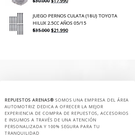
El
El
$
30.000
$
17.990
precio
precio
original
actual
JUEGO PERNOS CULATA (18U) TOYOTA
era:
es:
HILUX 2.5CC AÑOS 05/15
$30.000.
$17.990.
El
El
$
35.000
$
21.990
precio
precio
original
actual
era:
es:
$35.000.
$21.990.
SOBRE NOSOTROS
REPUESTOS ARENAS®
SOMOS UNA EMPRESA DEL ÁREA
AUTOMOTRIZ DEDICA A OFRECER LA MEJOR
EXPERIENCIA DE COMPRA DE REPUESTOS, ACCESORIOS
E INSUMOS A TRAVÉS DE UNA ATENCIÓN
PERSONALIZADA Y 100% SEGURA PARA TU
TRANQUILIDAD