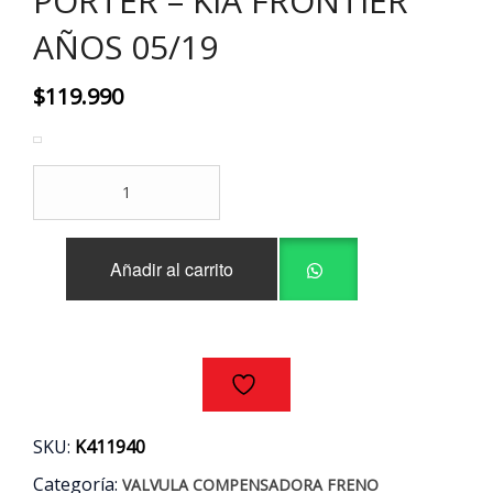
PORTER – KIA FRONTIER
AÑOS 05/19
$
119.990
VALVULA
COMPENSADORA
FRENO
ORIGINAL
Añadir al carrito
HYUNDAI
PORTER
-
KIA
FRONTIER
AÑOS
05/19
cantidad
SKU:
K411940
Categoría:
VALVULA COMPENSADORA FRENO