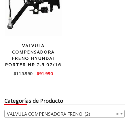
VALVULA
COMPENSADORA
FRENO HYUNDAI
PORTER HR 2.5 07/16
El
El
$
115.990
$
91.990
precio
precio
original
actual
era:
es:
Categorías de Producto
$115.990.
$91.990.
VALVULA COMPENSADORA FRENO (2)
×