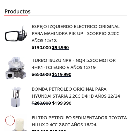
Productos
ESPEJO IZQUIERDO ELECTRICO ORIGINAL
PARA MAHINDRA PIK UP - SCORPIO 2.2CC
AÑOS 15/18
El
El
$
130.000
$
94.990
precio
precio
TURBO ISUZU NPR - NQR 5.2CC MOTOR
original
actual
4HK1-TCI EURO V AÑOS 12/19
era:
es:
El
El
$
650.000
$
519.990
$130.000.
$94.990.
precio
precio
original
actual
BOMBA PETROLEO ORIGINAL PARA
era:
es:
HYUNDAI STARIA 2.2CC D4HB AÑOS 22/24
$650.000.
$519.990.
El
El
$
260.000
$
199.990
precio
precio
original
actual
FILTRO PETROLEO SEDIMENTADOR TOYOTA
era:
es:
HILUX 2.4CC 2.8CC AÑOS 16/24
$260.000.
$199.990.