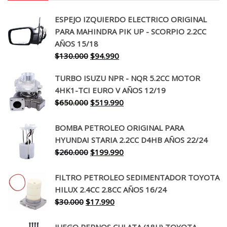
ESPEJO IZQUIERDO ELECTRICO ORIGINAL
PARA MAHINDRA PIK UP - SCORPIO 2.2CC
AÑOS 15/18
El
El
$
130.000
$
94.990
precio
precio
TURBO ISUZU NPR - NQR 5.2CC MOTOR
original
actual
4HK1-TCI EURO V AÑOS 12/19
era:
es:
El
El
$
650.000
$
519.990
$130.000.
$94.990.
precio
precio
original
actual
BOMBA PETROLEO ORIGINAL PARA
era:
es:
HYUNDAI STARIA 2.2CC D4HB AÑOS 22/24
$650.000.
$519.990.
El
El
$
260.000
$
199.990
precio
precio
original
actual
FILTRO PETROLEO SEDIMENTADOR TOYOTA
era:
es:
HILUX 2.4CC 2.8CC AÑOS 16/24
$260.000.
$199.990.
El
El
$
30.000
$
17.990
precio
precio
original
actual
JUEGO PERNOS CULATA (18U) TOYOTA