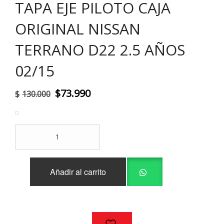
TAPA EJE PILOTO CAJA
ORIGINAL NISSAN
TERRANO D22 2.5 AÑOS
02/15
El
El
$
73.990
$
130.000
precio
precio
original
actual
TAPA
era:
es:
EJE
PILOTO
$130.000.
$73.990.
CAJA
Añadir al carrito
ORIGINAL
NISSAN
TERRANO
D22
2.5
AÑOS