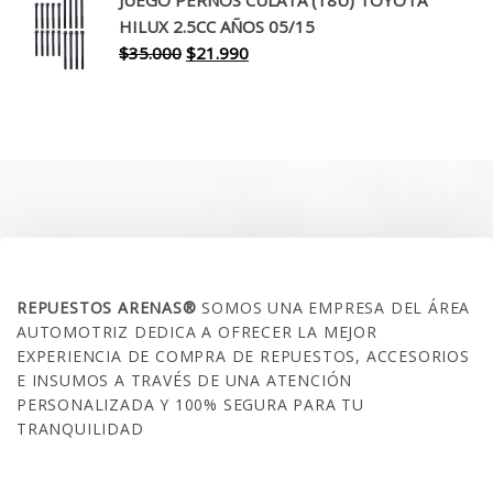
era:
es:
HILUX 2.5CC AÑOS 05/15
$30.000.
$17.990.
El
El
$
35.000
$
21.990
precio
precio
original
actual
era:
es:
$35.000.
$21.990.
SOBRE NOSOTROS
REPUESTOS ARENAS®
SOMOS UNA EMPRESA DEL ÁREA
AUTOMOTRIZ DEDICA A OFRECER LA MEJOR
EXPERIENCIA DE COMPRA DE REPUESTOS, ACCESORIOS
E INSUMOS A TRAVÉS DE UNA ATENCIÓN
PERSONALIZADA Y 100% SEGURA PARA TU
TRANQUILIDAD