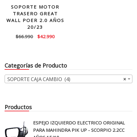
SOPORTE MOTOR
TRASERO GREAT
WALL POER 2.0 AÑOS
20/23
El
El
$
66.990
$
42.990
precio
precio
original
actual
era:
es:
Categorías de Producto
$66.990.
$42.990.
SOPORTE CAJA CAMBIO (4)
×
Productos
ESPEJO IZQUIERDO ELECTRICO ORIGINAL
PARA MAHINDRA PIK UP - SCORPIO 2.2CC