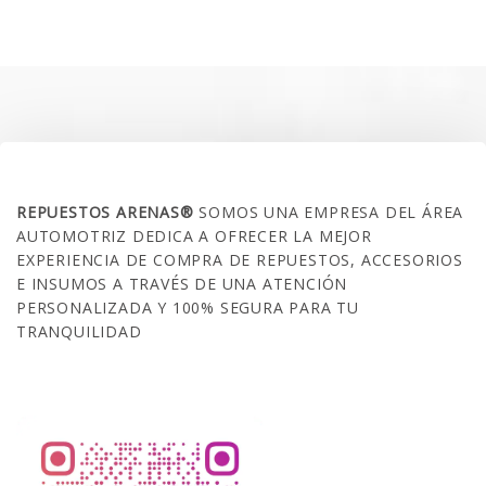
original
actual
era:
es:
$35.000.
$21.990.
SOBRE NOSOTROS
REPUESTOS ARENAS®
SOMOS UNA EMPRESA DEL ÁREA
AUTOMOTRIZ DEDICA A OFRECER LA MEJOR
EXPERIENCIA DE COMPRA DE REPUESTOS, ACCESORIOS
E INSUMOS A TRAVÉS DE UNA ATENCIÓN
PERSONALIZADA Y 100% SEGURA PARA TU
TRANQUILIDAD