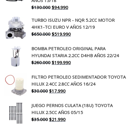
AÑOS 15/18
El
El
$
130.000
$
94.990
precio
precio
TURBO ISUZU NPR - NQR 5.2CC MOTOR
original
actual
4HK1-TCI EURO V AÑOS 12/19
era:
es:
El
El
$
650.000
$
519.990
$130.000.
$94.990.
precio
precio
original
actual
BOMBA PETROLEO ORIGINAL PARA
era:
es:
HYUNDAI STARIA 2.2CC D4HB AÑOS 22/24
$650.000.
$519.990.
El
El
$
260.000
$
199.990
precio
precio
original
actual
FILTRO PETROLEO SEDIMENTADOR TOYOTA
era:
es:
HILUX 2.4CC 2.8CC AÑOS 16/24
$260.000.
$199.990.
El
El
$
30.000
$
17.990
precio
precio
original
actual
JUEGO PERNOS CULATA (18U) TOYOTA
era:
es:
HILUX 2.5CC AÑOS 05/15
$30.000.
$17.990.
El
El
$
35.000
$
21.990
precio
precio