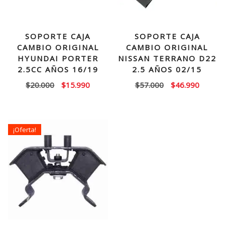
SOPORTE CAJA
SOPORTE CAJA
CAMBIO ORIGINAL
CAMBIO ORIGINAL
HYUNDAI PORTER
NISSAN TERRANO D22
2.5CC AÑOS 16/19
2.5 AÑOS 02/15
El
El
El
El
$
20.000
$
15.990
$
57.000
$
46.990
precio
precio
precio
precio
original
actual
original
actual
era:
es:
era:
es:
¡Oferta!
$20.000.
$15.990.
$57.000.
$46.99