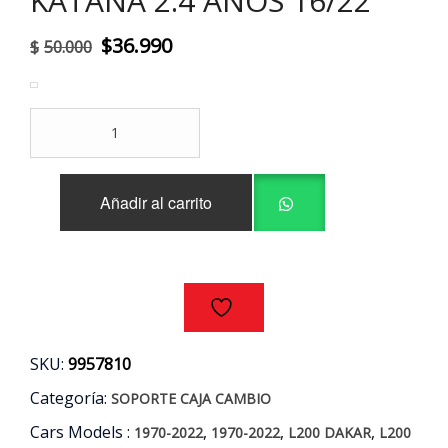
KATANA 2.4 AÑOS 16/22
El
El
$
36.990
$
50.000
precio
precio
original
actual
SOPORTE
era:
es:
CAJA
CAMBIO
$50.000.
$36.990.
MITSUBISHI
Añadir al carrito
L200
DAKAR
-
KATANA
2.4
AÑOS
16/22
cantidad
SKU:
9957810
Categoría:
SOPORTE CAJA CAMBIO
Cars Models :
,
,
,
1970-2022
1970-2022
L200 DAKAR
L200