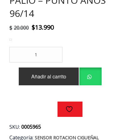
PALIO – PUNTO AÑOS
96/14
El
El
$
13.990
$
20.000
precio
precio
original
actual
SENSOR
era:
es:
ROTACION
CIGUEÑAL
$20.000.
$13.990.
FIAT
Añadir al carrito
FIORINO
-
PALIO
-
PUNTO
AÑOS
96/14
cantidad
SKU:
0005965
Categoría:
SENSOR ROTACION CIGUEÑAL