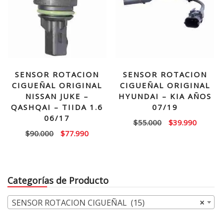
SENSOR ROTACION
SENSOR ROTACION
CIGUEÑAL ORIGINAL
CIGUEÑAL ORIGINAL
NISSAN JUKE –
HYUNDAI – KIA AÑOS
QASHQAI – TIIDA 1.6
07/19
06/17
El
El
$
55.000
$
39.990
El
El
$
90.000
$
77.990
precio
precio
precio
precio
original
actual
original
actual
era:
es:
era:
es:
$55.000.
$39.99
Categorías de Producto
$90.000.
$77.990.
SENSOR ROTACION CIGUEÑAL (15)
×