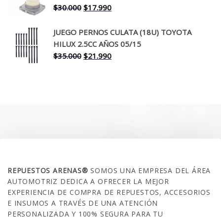
$260.000.
$199.990.
El
El
$
30.000
$
17.990
precio
precio
original
actual
JUEGO PERNOS CULATA (18U) TOYOTA
era:
es:
HILUX 2.5CC AÑOS 05/15
$30.000.
$17.990.
El
El
$
35.000
$
21.990
precio
precio
original
actual
era:
es:
$35.000.
$21.990.
SOBRE NOSOTROS
REPUESTOS ARENAS®
SOMOS UNA EMPRESA DEL ÁREA
AUTOMOTRIZ DEDICA A OFRECER LA MEJOR
EXPERIENCIA DE COMPRA DE REPUESTOS, ACCESORIOS
E INSUMOS A TRAVÉS DE UNA ATENCIÓN
PERSONALIZADA Y 100% SEGURA PARA TU