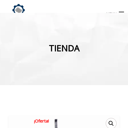
MENU
Búsqueda
de
TIENDA
productos
INICIO
TIENDA
MI CUENTA
¡Oferta!