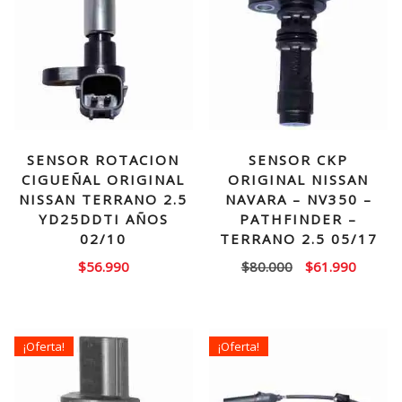
SENSOR ROTACION
SENSOR CKP
CIGUEÑAL ORIGINAL
ORIGINAL NISSAN
NISSAN TERRANO 2.5
NAVARA – NV350 –
YD25DDTI AÑOS
PATHFINDER –
02/10
TERRANO 2.5 05/17
El
El
$
56.990
$
80.000
$
61.990
precio
precio
original
actual
era:
es:
¡Oferta!
¡Oferta!
$80.000.
$61.99