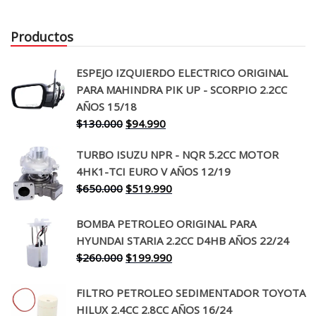
Productos
ESPEJO IZQUIERDO ELECTRICO ORIGINAL
PARA MAHINDRA PIK UP - SCORPIO 2.2CC
AÑOS 15/18
El
El
$
130.000
$
94.990
precio
precio
TURBO ISUZU NPR - NQR 5.2CC MOTOR
original
actual
4HK1-TCI EURO V AÑOS 12/19
era:
es:
El
El
$
650.000
$
519.990
$130.000.
$94.990.
precio
precio
original
actual
BOMBA PETROLEO ORIGINAL PARA
era:
es:
HYUNDAI STARIA 2.2CC D4HB AÑOS 22/24
$650.000.
$519.990.
El
El
$
260.000
$
199.990
precio
precio
original
actual
FILTRO PETROLEO SEDIMENTADOR TOYOTA
era:
es:
HILUX 2.4CC 2.8CC AÑOS 16/24