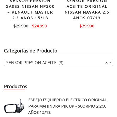
SENSOR PRESION
SENSOR PRESION
GASES NISSAN NP300
ACEITE ORIGINAL
– RENAULT MASTER
NISSAN NAVARA 2.5
2.3 AÑOS 15/18
AÑOS 07/13
El
El
$
29.990
$
24.990
$
79.990
precio
precio
original
actual
era:
es:
Categorías de Producto
$29.990.
$24.990.
SENSOR PRESION ACEITE (3)
×
Productos
ESPEJO IZQUIERDO ELECTRICO ORIGINAL
PARA MAHINDRA PIK UP - SCORPIO 2.2CC
AÑOS 15/18