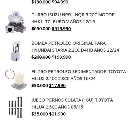
El
El
$
130.000
$
94.990
precio
precio
TURBO ISUZU NPR - NQR 5.2CC MOTOR
original
actual
4HK1-TCI EURO V AÑOS 12/19
era:
es:
El
El
$
650.000
$
519.990
$130.000.
$94.990.
precio
precio
original
actual
BOMBA PETROLEO ORIGINAL PARA
era:
es:
HYUNDAI STARIA 2.2CC D4HB AÑOS 22/24
$650.000.
$519.990.
El
El
$
260.000
$
199.990
precio
precio
original
actual
FILTRO PETROLEO SEDIMENTADOR TOYOTA
era:
es:
HILUX 2.4CC 2.8CC AÑOS 16/24
$260.000.
$199.990.
El
El
$
30.000
$
17.990
precio
precio
original
actual
JUEGO PERNOS CULATA (18U) TOYOTA
era:
es:
HILUX 2.5CC AÑOS 05/15
$30.000.
$17.990.
El
El
$
35.000
$
21.990
precio
precio
original
actual