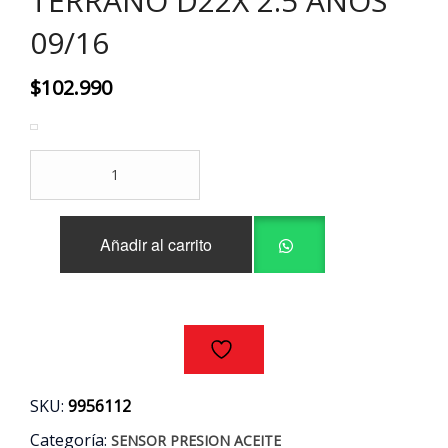
TERRANO D22X 2.5 AÑOS
09/16
$
102.990
SENSOR
PRESION
ACEITE
ORIGINAL
Añadir al carrito
NISSAN
TERRANO
D22X
2.5
AÑOS
09/16
cantidad
SKU:
9956112
Categoría:
SENSOR PRESION ACEITE