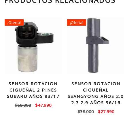
¡Oferta!
¡Oferta!
SENSOR ROTACION
SENSOR ROTACION
CIGUEÑAL 2 PINES
CIGUEÑAL
SUBARU AÑOS 93/17
SSANGYONG AÑOS 2.0
2.7 2.9 AÑOS 96/16
El
El
$
60.000
$
47.990
El
El
$
38.000
$
27.990
precio
precio
precio
precio
original
actual
original
actual
era:
es: