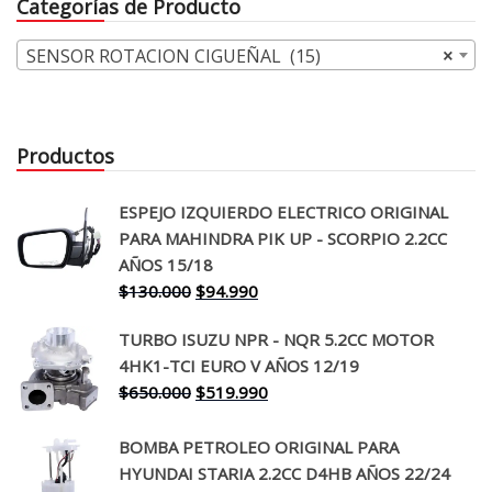
Categorías de Producto
$45.000.
$34.990.
$28.000.
$17.99
SENSOR ROTACION CIGUEÑAL (15)
×
Productos
ESPEJO IZQUIERDO ELECTRICO ORIGINAL
PARA MAHINDRA PIK UP - SCORPIO 2.2CC
AÑOS 15/18
El
El
$
130.000
$
94.990
precio
precio
TURBO ISUZU NPR - NQR 5.2CC MOTOR
original
actual
4HK1-TCI EURO V AÑOS 12/19
era:
es:
El
El
$
650.000
$
519.990
$130.000.
$94.990.
precio
precio
original
actual
BOMBA PETROLEO ORIGINAL PARA
era:
es:
HYUNDAI STARIA 2.2CC D4HB AÑOS 22/24