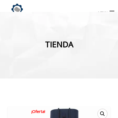
MENU
Búsqueda
de
TIENDA
productos
INICIO
TIENDA
MI CUENTA
¡Oferta!