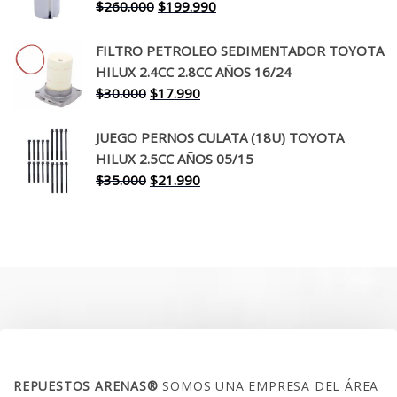
$650.000.
$519.990.
El
El
$
260.000
$
199.990
precio
precio
original
actual
FILTRO PETROLEO SEDIMENTADOR TOYOTA
era:
es:
HILUX 2.4CC 2.8CC AÑOS 16/24
$260.000.
$199.990.
El
El
$
30.000
$
17.990
precio
precio
original
actual
JUEGO PERNOS CULATA (18U) TOYOTA
era:
es:
HILUX 2.5CC AÑOS 05/15
$30.000.
$17.990.
El
El
$
35.000
$
21.990
precio
precio
original
actual
era:
es:
$35.000.
$21.990.
SOBRE NOSOTROS
REPUESTOS ARENAS®
SOMOS UNA EMPRESA DEL ÁREA