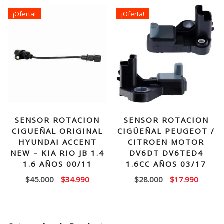
era:
es:
$60.000.
$47.990.
¡Oferta!
¡Oferta!
$38.000.
$27.99
SENSOR ROTACION
SENSOR ROTACION
CIGUEÑAL ORIGINAL
CIGÜEÑAL PEUGEOT /
HYUNDAI ACCENT
CITROEN MOTOR
NEW – KIA RIO JB 1.4
DV6DT DV6TED4
1.6 AÑOS 00/11
1.6CC AÑOS 03/17
El
El
El
El
$
45.000
$
34.990
$
28.000
$
17.990
precio
precio
precio
precio
original
actual
original
actual
era:
es:
era:
es: