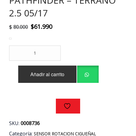
PATHFINDER – TERRANO
2.5 05/17
El
El
$
61.990
$
80.000
precio
precio
original
actual
SENSOR
era:
es:
CKP
ORIGINAL
$80.000.
$61.990.
NISSAN
Añadir al carrito
NAVARA
-
NV350
-
PATHFINDER
-
TERRANO
2.5
SKU:
0008736
05/17
cantidad
Categoría:
SENSOR ROTACION CIGUEÑAL