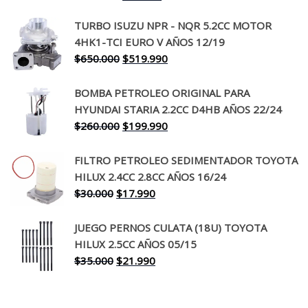
precio
precio
TURBO ISUZU NPR - NQR 5.2CC MOTOR
original
actual
4HK1-TCI EURO V AÑOS 12/19
era:
es:
El
El
$
650.000
$
519.990
$130.000.
$94.990.
precio
precio
original
actual
BOMBA PETROLEO ORIGINAL PARA
era:
es:
HYUNDAI STARIA 2.2CC D4HB AÑOS 22/24
$650.000.
$519.990.
El
El
$
260.000
$
199.990
precio
precio
original
actual
FILTRO PETROLEO SEDIMENTADOR TOYOTA
era:
es:
HILUX 2.4CC 2.8CC AÑOS 16/24
$260.000.
$199.990.
El
El
$
30.000
$
17.990
precio
precio
original
actual
JUEGO PERNOS CULATA (18U) TOYOTA
era:
es:
HILUX 2.5CC AÑOS 05/15
$30.000.
$17.990.
El
El
$
35.000
$
21.990
precio
precio
original
actual