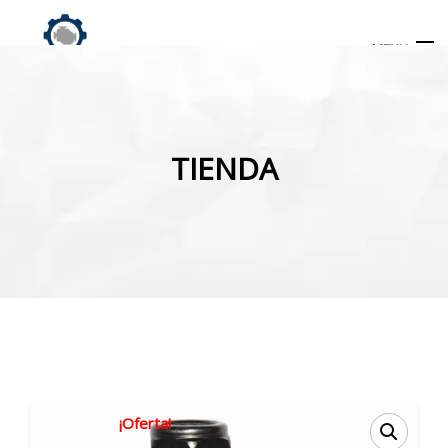
MENU
Búsqueda
de
TIENDA
productos
INICIO
TIENDA
MI CUENTA
¡Oferta!