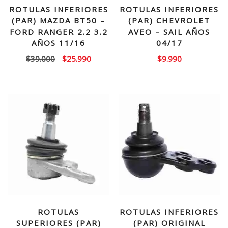
ROTULAS INFERIORES
ROTULAS INFERIORES
(PAR) MAZDA BT50 –
(PAR) CHEVROLET
FORD RANGER 2.2 3.2
AVEO – SAIL AÑOS
AÑOS 11/16
04/17
El
El
$
39.000
$
25.990
$
9.990
precio
precio
original
actual
era:
es:
$39.000.
$25.990.
ROTULAS
ROTULAS INFERIORES
SUPERIORES (PAR)
(PAR) ORIGINAL