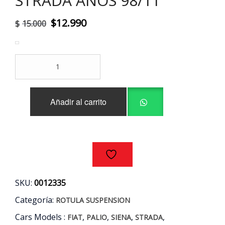
STRADA AÑOS 98/11
El
El
$
12.990
$
15.000
precio
precio
original
actual
ROTULAS
era:
es:
INFERIORES
(PAR)
$15.000.
$12.990.
FIAT
Añadir al carrito
PALIO
-
SIENA
-
STRADA
AÑOS
98/11
cantidad
SKU:
0012335
Categoría:
ROTULA SUSPENSION
Cars Models :
,
,
,
,
FIAT
PALIO
SIENA
STRADA