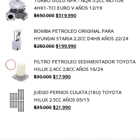
TURBO ISUZU NPR - NQR 5.2CC MOTOR
original
actual
4HK1-TCI EURO V AÑOS 12/19
era:
es:
El
El
$
650.000
$
519.990
$130.000.
$94.990.
precio
precio
original
actual
BOMBA PETROLEO ORIGINAL PARA
era:
es:
HYUNDAI STARIA 2.2CC D4HB AÑOS 22/24
$650.000.
$519.990.
El
El
$
260.000
$
199.990
precio
precio
original
actual
FILTRO PETROLEO SEDIMENTADOR TOYOTA
era:
es:
HILUX 2.4CC 2.8CC AÑOS 16/24
$260.000.
$199.990.
El
El
$
30.000
$
17.990
precio
precio
original
actual
JUEGO PERNOS CULATA (18U) TOYOTA
era:
es:
HILUX 2.5CC AÑOS 05/15
$30.000.
$17.990.
El
El
$
35.000
$
21.990
precio
precio
original
actual
era:
es:
$35.000.
$21.990.