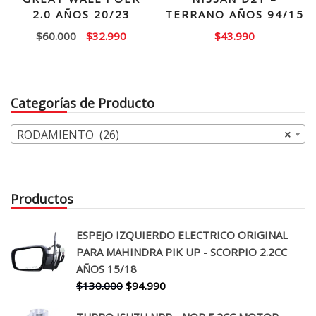
2.0 AÑOS 20/23
TERRANO AÑOS 94/15
El
El
$
60.000
$
32.990
$
43.990
precio
precio
original
actual
era:
es:
Categorías de Producto
$60.000.
$32.990.
RODAMIENTO (26)
×
Productos
ESPEJO IZQUIERDO ELECTRICO ORIGINAL
PARA MAHINDRA PIK UP - SCORPIO 2.2CC
AÑOS 15/18
El
El
$
130.000
$
94.990
precio
precio