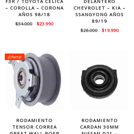
F3R / TOYOTA CELICA
DELANTERO
– COROLLA – CORONA
CHEVROLET – KIA –
AÑOS 98/18
SSANGYONG AÑOS
89/19
El
El
$
34.000
$
23.990
El
El
$
26.000
$
19.990
precio
precio
precio
precio
original
actual
original
actual
era:
es:
era:
es:
$34.000.
$23.990.
¡Oferta!
$26.000.
$19.99
RODAMIENTO
RODAMIENTO
TENSOR CORREA
CARDAN 30MM
GREAT WALL POER
NISSAN D21 –