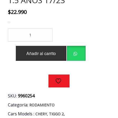
1.5 AÑOS 17/23
$
22.990
RODAMIENTO
TENSOR
CORREA
CHERY
Añadir al carrito
TIGGO
2
1.5
AÑOS
17/23
cantidad
SKU:
9960254
Categoría:
RODAMIENTO
Cars Models :
,
,
CHERY
TIGGO 2