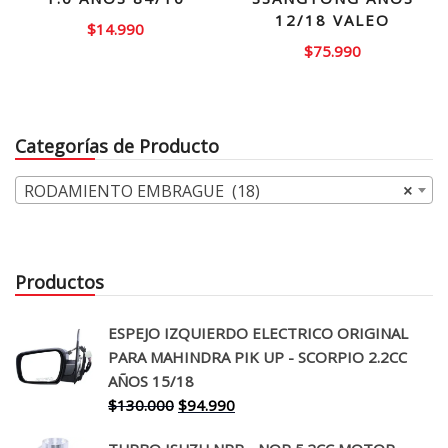
12/18 VALEO
$
14.990
$
75.990
Categorías de Producto
RODAMIENTO EMBRAGUE (18)
×
Productos
ESPEJO IZQUIERDO ELECTRICO ORIGINAL
PARA MAHINDRA PIK UP - SCORPIO 2.2CC
AÑOS 15/18
El
El
$
130.000
$
94.990
precio
precio