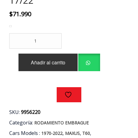
17/22
$
71.990
RODAMIENTO
EMBRAGUE
MAXUS
T60
Añadir al carrito
2.8
DX
AÑOS
17/22
cantidad
SKU:
9956220
Categoría:
RODAMIENTO EMBRAGUE
Cars Models :
,
,
,
1970-2022
MAXUS
T60