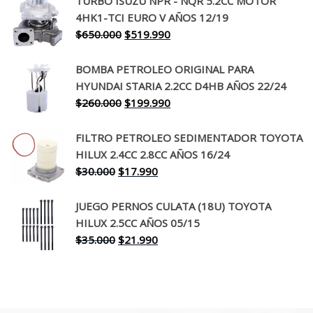
TURBO ISUZU NPR - NQR 5.2CC MOTOR
original
actual
4HK1-TCI EURO V AÑOS 12/19
era:
es:
El
El
$
650.000
$
519.990
$130.000.
$94.990.
precio
precio
original
actual
BOMBA PETROLEO ORIGINAL PARA
era:
es:
HYUNDAI STARIA 2.2CC D4HB AÑOS 22/24
$650.000.
$519.990.
El
El
$
260.000
$
199.990
precio
precio
original
actual
FILTRO PETROLEO SEDIMENTADOR TOYOTA
era:
es:
HILUX 2.4CC 2.8CC AÑOS 16/24
$260.000.
$199.990.
El
El
$
30.000
$
17.990
precio
precio
original
actual
JUEGO PERNOS CULATA (18U) TOYOTA
era:
es:
HILUX 2.5CC AÑOS 05/15
$30.000.
$17.990.
El
El
$
35.000
$
21.990
precio
precio
original
actual
era:
es:
$35.000.
$21.990.