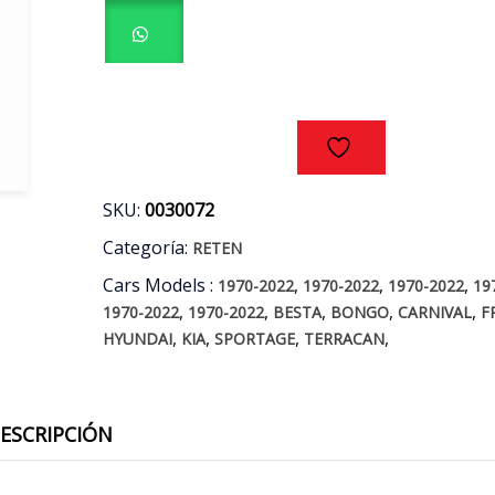
HUNDAI
-
KIA
2.2
2.7
2.9
30
AÑOS
90/12
SKU:
0030072
cantidad
Categoría:
RETEN
Cars Models :
,
,
,
1970-2022
1970-2022
1970-2022
19
,
,
,
,
,
1970-2022
1970-2022
BESTA
BONGO
CARNIVAL
F
,
,
,
,
HYUNDAI
KIA
SPORTAGE
TERRACAN
ESCRIPCIÓN