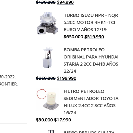
El
El
$
130.000
$
94.990
precio
precio
TURBO ISUZU NPR - NQR
original
actual
5.2CC MOTOR 4HK1-TCI
era:
es:
EURO V AÑOS 12/19
$130.000.
$94.990.
El
El
$
650.000
$
519.990
precio
precio
BOMBA PETROLEO
original
actual
ORIGINAL PARA HYUNDAI
era:
es:
STARIA 2.2CC D4HB AÑOS
$650.000.
$519.990.
22/24
,
70-2022
El
El
$
260.000
$
199.990
,
RONTIER
precio
precio
FILTRO PETROLEO
original
actual
SEDIMENTADOR TOYOTA
era:
es:
HILUX 2.4CC 2.8CC AÑOS
$260.000.
$199.990.
16/24
El
El
$
30.000
$
17.990
precio
precio
JUEGO PERNOS CULATA