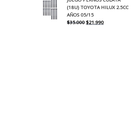
original
actual
(18U) TOYOTA HILUX 2.5CC
era:
es:
AÑOS 05/15
$30.000.
$17.990.
El
El
$
35.000
$
21.990
precio
precio
original
actual
era:
es:
$35.000.
$21.990.