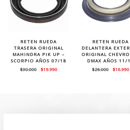
RETEN RUEDA
RETEN RUEDA
TRASERA ORIGINAL
DELANTERA EXTER
MAHINDRA PIK UP –
ORIGINAL CHEVRO
SCORPIO AÑOS 07/18
DMAX AÑOS 11/
El
El
El
$
30.000
$
19.990
$
26.000
$
16.990
precio
precio
precio
original
actual
original
era:
es:
era:
$30.000.
$19.990.
$26.000.
SOBRE NOSOTROS