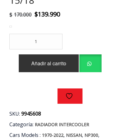
15/18
El
El
$
139.990
$
170.000
precio
precio
original
actual
RADIADOR
era:
es:
INTERCOOLER
NISSAN
$170.000.
$139.990.
NP300
Añadir al carrito
2.3
AÑOS
15/18
cantidad
SKU:
9945608
Categoría:
RADIADOR INTERCOOLER
Cars Models :
,
,
,
1970-2022
NISSAN
NP300