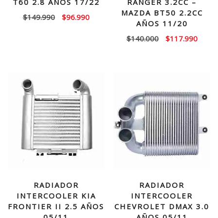
T60 2.8 AÑOS 17/22
RANGER 3.2CC –
MAZDA BT50 2.2CC
El
El
$
149.990
$
96.990
AÑOS 11/20
precio
precio
El
El
$
140.000
$
117.990
original
actual
precio
precio
era:
es:
original
actual
$149.990.
$96.990.
era:
es:
$140.000.
$117.
RADIADOR
RADIADOR
INTERCOOLER KIA
INTERCOOLER
FRONTIER II 2.5 AÑOS
CHEVROLET DMAX 3.0
05/11
AÑOS 05/11