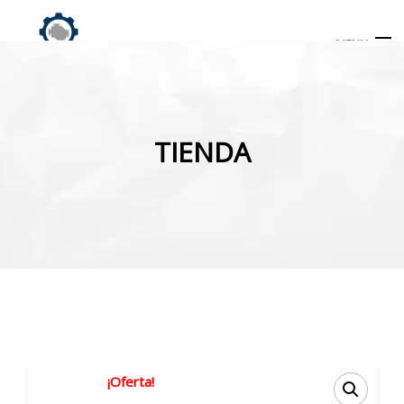
MENU
Búsqueda
de
TIENDA
productos
INICIO
TIENDA
MI CUENTA
¡Oferta!