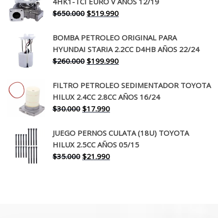
4HK1-TCI EURO V AÑOS 12/19
era:
es:
El
El
$
650.000
$
519.990
$130.000.
$94.990.
precio
precio
original
actual
BOMBA PETROLEO ORIGINAL PARA
era:
es:
HYUNDAI STARIA 2.2CC D4HB AÑOS 22/24
$650.000.
$519.990.
El
El
$
260.000
$
199.990
precio
precio
original
actual
FILTRO PETROLEO SEDIMENTADOR TOYOTA
era:
es:
HILUX 2.4CC 2.8CC AÑOS 16/24
$260.000.
$199.990.
El
El
$
30.000
$
17.990
precio
precio
original
actual
JUEGO PERNOS CULATA (18U) TOYOTA
era:
es:
HILUX 2.5CC AÑOS 05/15
$30.000.
$17.990.
El
El
$
35.000
$
21.990
precio
precio
original
actual
era:
es:
$35.000.
$21.990.