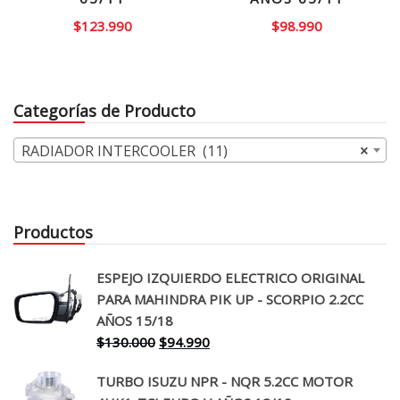
$
123.990
$
98.990
Categorías de Producto
RADIADOR INTERCOOLER (11)
×
Productos
ESPEJO IZQUIERDO ELECTRICO ORIGINAL
PARA MAHINDRA PIK UP - SCORPIO 2.2CC
AÑOS 15/18
El
El
$
130.000
$
94.990
precio
precio
TURBO ISUZU NPR - NQR 5.2CC MOTOR
original
actual