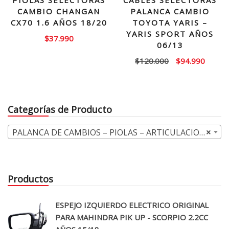
PIOLAS SELECTORAS
CABLES SELECTORAS
CAMBIO CHANGAN
PALANCA CAMBIO
CX70 1.6 AÑOS 18/20
TOYOTA YARIS –
YARIS SPORT AÑOS
$
37.990
06/13
El
El
$
120.000
$
94.990
precio
precio
original
actual
era:
es:
Categorías de Producto
$120.000.
$94.99
PALANCA DE CAMBIOS – PIOLAS – ARTICULACION (8)
×
Productos
ESPEJO IZQUIERDO ELECTRICO ORIGINAL
PARA MAHINDRA PIK UP - SCORPIO 2.2CC