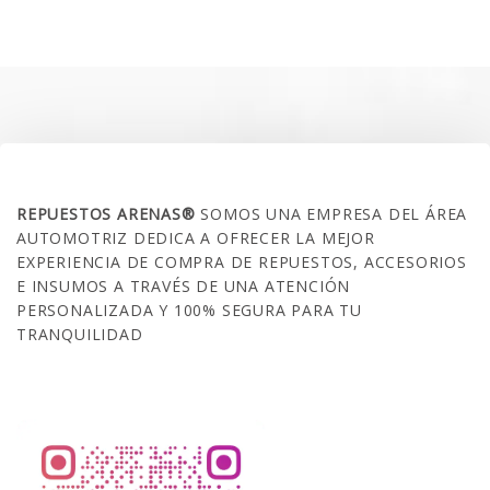
original
actual
era:
es:
$35.000.
$21.990.
SOBRE NOSOTROS
REPUESTOS ARENAS®
SOMOS UNA EMPRESA DEL ÁREA
AUTOMOTRIZ DEDICA A OFRECER LA MEJOR
EXPERIENCIA DE COMPRA DE REPUESTOS, ACCESORIOS
E INSUMOS A TRAVÉS DE UNA ATENCIÓN
PERSONALIZADA Y 100% SEGURA PARA TU
TRANQUILIDAD