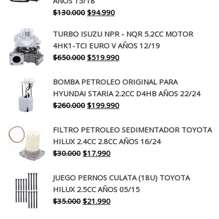
AÑOS 15/18
El
El
$
130.000
$
94.990
precio
precio
TURBO ISUZU NPR - NQR 5.2CC MOTOR
original
actual
4HK1-TCI EURO V AÑOS 12/19
era:
es:
El
El
$
650.000
$
519.990
$130.000.
$94.990.
precio
precio
original
actual
BOMBA PETROLEO ORIGINAL PARA
era:
es:
HYUNDAI STARIA 2.2CC D4HB AÑOS 22/24
$650.000.
$519.990.
El
El
$
260.000
$
199.990
precio
precio
original
actual
FILTRO PETROLEO SEDIMENTADOR TOYOTA
era:
es:
HILUX 2.4CC 2.8CC AÑOS 16/24
$260.000.
$199.990.
El
El
$
30.000
$
17.990
precio
precio
original
actual
JUEGO PERNOS CULATA (18U) TOYOTA
era:
es:
HILUX 2.5CC AÑOS 05/15
$30.000.
$17.990.
El
El
$
35.000
$
21.990
precio
precio