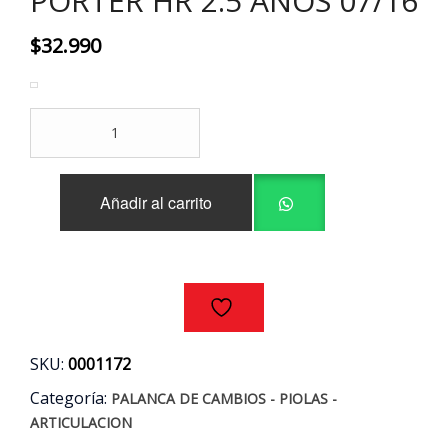
PORTER HR 2.5 AÑOS 07/16
$
32.990
PIOLAS
SELECTORAS
CAMBIOS
HYUNDAI
Añadir al carrito
PORTER
HR
2.5
AÑOS
07/16
cantidad
SKU:
0001172
Categoría:
PALANCA DE CAMBIOS - PIOLAS -
ARTICULACION