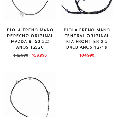
PIOLA FRENO MANO
PIOLA FRENO MANO
DERECHO ORIGINAL
CENTRAL ORIGINAL
MAZDA BT50 2.2
KIA FRONTIER 2.5
AÑOS 12/20
D4CB AÑOS 12/19
El
El
$
42.990
$
38.990
$
34.990
precio
precio
original
actual
era:
es:
$42.990.
$38.990.