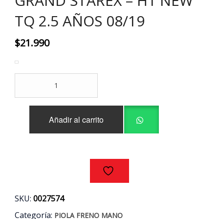
GRAND STAREX – H1 NEW
TQ 2.5 AÑOS 08/19
$
21.990
PIOLA
FRENO
MANO
IZQUIERDA
Añadir al carrito
HYUNDAI
GRAND
STAREX
-
H1
NEW
TQ
2.5
SKU:
0027574
AÑOS
08/19
Categoría:
PIOLA FRENO MANO