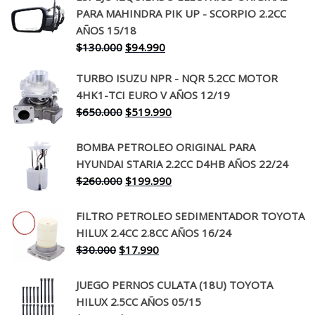
PARA MAHINDRA PIK UP - SCORPIO 2.2CC
AÑOS 15/18
El
El
$
130.000
$
94.990
precio
precio
TURBO ISUZU NPR - NQR 5.2CC MOTOR
original
actual
4HK1-TCI EURO V AÑOS 12/19
era:
es:
El
El
$
650.000
$
519.990
$130.000.
$94.990.
precio
precio
original
actual
BOMBA PETROLEO ORIGINAL PARA
era:
es:
HYUNDAI STARIA 2.2CC D4HB AÑOS 22/24
$650.000.
$519.990.
El
El
$
260.000
$
199.990
precio
precio
original
actual
FILTRO PETROLEO SEDIMENTADOR TOYOTA
era:
es:
HILUX 2.4CC 2.8CC AÑOS 16/24
$260.000.
$199.990.
El
El
$
30.000
$
17.990
precio
precio
original
actual
JUEGO PERNOS CULATA (18U) TOYOTA
era:
es:
HILUX 2.5CC AÑOS 05/15