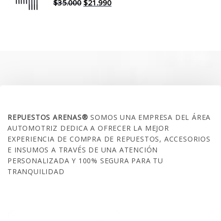
$30.000.
$17.990.
El
El
$
35.000
$
21.990
precio
precio
original
actual
era:
es:
$35.000.
$21.990.
SOBRE NOSOTROS
REPUESTOS ARENAS®
SOMOS UNA EMPRESA DEL ÁREA
AUTOMOTRIZ DEDICA A OFRECER LA MEJOR
EXPERIENCIA DE COMPRA DE REPUESTOS, ACCESORIOS
E INSUMOS A TRAVÉS DE UNA ATENCIÓN
PERSONALIZADA Y 100% SEGURA PARA TU
TRANQUILIDAD