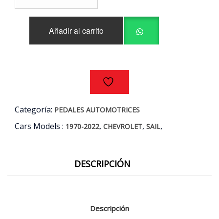
CHEVROLET
SAIL
Añadir al carrito
1.4
F14D
AÑOS
11/17
cantidad
Categoría:
PEDALES AUTOMOTRICES
Cars Models :
,
,
,
1970-2022
CHEVROLET
SAIL
DESCRIPCIÓN
Descripción