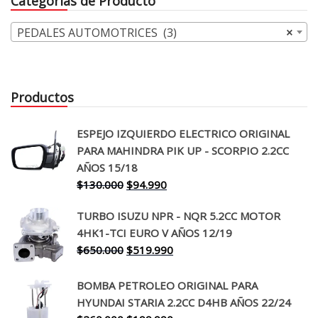
Categorías de Producto
$68.000.
$54.990.
PEDALES AUTOMOTRICES (3)
×
Productos
ESPEJO IZQUIERDO ELECTRICO ORIGINAL
PARA MAHINDRA PIK UP - SCORPIO 2.2CC
AÑOS 15/18
El
El
$
130.000
$
94.990
precio
precio
TURBO ISUZU NPR - NQR 5.2CC MOTOR
original
actual
4HK1-TCI EURO V AÑOS 12/19
era:
es:
El
El
$
650.000
$
519.990
$130.000.
$94.990.
precio
precio
original
actual
BOMBA PETROLEO ORIGINAL PARA
era:
es:
HYUNDAI STARIA 2.2CC D4HB AÑOS 22/24
$650.000.
$519.990.