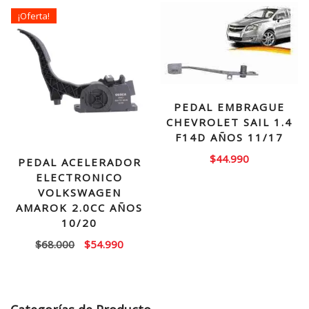
¡Oferta!
PEDAL EMBRAGUE
CHEVROLET SAIL 1.4
F14D AÑOS 11/17
$
44.990
PEDAL ACELERADOR
ELECTRONICO
VOLKSWAGEN
AMAROK 2.0CC AÑOS
10/20
El
El
$
68.000
$
54.990
precio
precio
original
actual
era:
es: