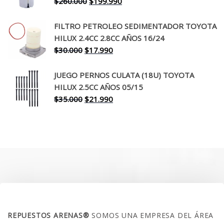
El
El
$
260.000
$
199.990
precio
precio
original
actual
FILTRO PETROLEO SEDIMENTADOR TOYOTA
era:
es:
HILUX 2.4CC 2.8CC AÑOS 16/24
$260.000.
$199.990.
El
El
$
30.000
$
17.990
precio
precio
original
actual
JUEGO PERNOS CULATA (18U) TOYOTA
era:
es:
HILUX 2.5CC AÑOS 05/15
$30.000.
$17.990.
El
El
$
35.000
$
21.990
precio
precio
original
actual
era:
es:
$35.000.
$21.990.
SOBRE NOSOTROS
REPUESTOS ARENAS®
SOMOS UNA EMPRESA DEL ÁREA