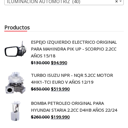
ILUMINACION AUTOMOTRIZ (40)
×
Productos
ESPEJO IZQUIERDO ELECTRICO ORIGINAL
PARA MAHINDRA PIK UP - SCORPIO 2.2CC
AÑOS 15/18
El
El
$
130.000
$
94.990
precio
precio
TURBO ISUZU NPR - NQR 5.2CC MOTOR
original
actual
4HK1-TCI EURO V AÑOS 12/19
era:
es:
El
El
$
650.000
$
519.990
$130.000.
$94.990.
precio
precio
original
actual
BOMBA PETROLEO ORIGINAL PARA
era:
es:
HYUNDAI STARIA 2.2CC D4HB AÑOS 22/24
$650.000.
$519.990.
El
El
$
260.000
$
199.990
precio
precio