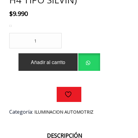
$
9.990
OPTICO
UNIVERSAL
VIDRIO
LUXO
Añadir al carrito
6052
(AMPOLLETA
H4
TIPO
SILVIN)
cantidad
Categoría:
ILUMINACION AUTOMOTRIZ
DESCRIPCIÓN