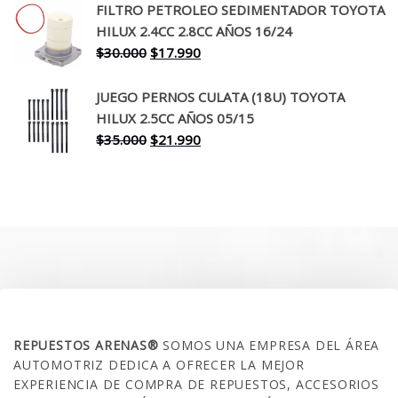
original
actual
FILTRO PETROLEO SEDIMENTADOR TOYOTA
era:
es:
HILUX 2.4CC 2.8CC AÑOS 16/24
$260.000.
$199.990.
El
El
$
30.000
$
17.990
precio
precio
original
actual
JUEGO PERNOS CULATA (18U) TOYOTA
era:
es:
HILUX 2.5CC AÑOS 05/15
$30.000.
$17.990.
El
El
$
35.000
$
21.990
precio
precio
original
actual
era:
es:
$35.000.
$21.990.
SOBRE NOSOTROS
REPUESTOS ARENAS®
SOMOS UNA EMPRESA DEL ÁREA
AUTOMOTRIZ DEDICA A OFRECER LA MEJOR
EXPERIENCIA DE COMPRA DE REPUESTOS, ACCESORIOS