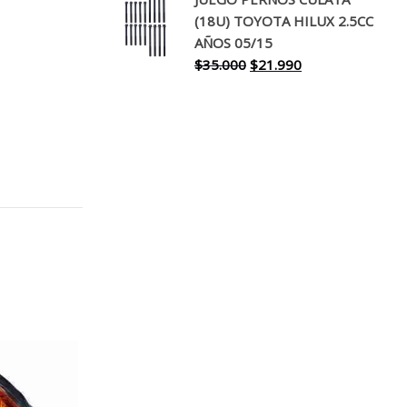
original
actual
(18U) TOYOTA HILUX 2.5CC
era:
es:
AÑOS 05/15
$30.000.
$17.990.
El
El
$
35.000
$
21.990
precio
precio
original
actual
era:
es:
$35.000.
$21.990.