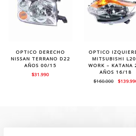
OPTICO DERECHO
OPTICO IZQUIER
NISSAN TERRANO D22
MITSUBISHI L2
AÑOS 00/15
WORK – KATANA 
AÑOS 16/18
$
31.990
El
$
160.000
$
139.99
precio
original
era:
$160.00