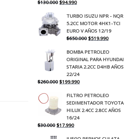
El
El
$
130.000
$
94.990
precio
precio
TURBO ISUZU NPR - NQR
original
actual
5.2CC MOTOR 4HK1-TCI
era:
es:
EURO V AÑOS 12/19
$130.000.
$94.990.
El
El
$
650.000
$
519.990
precio
precio
BOMBA PETROLEO
original
actual
ORIGINAL PARA HYUNDAI
era:
es:
STARIA 2.2CC D4HB AÑOS
$650.000.
$519.990.
22/24
El
El
$
260.000
$
199.990
precio
precio
FILTRO PETROLEO
original
actual
SEDIMENTADOR TOYOTA
era:
es:
HILUX 2.4CC 2.8CC AÑOS
$260.000.
$199.990.
16/24
El
El
$
30.000
$
17.990
precio
precio
JUEGO PERNOS CULATA