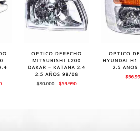
DO
OPTICO DERECHO
OPTICO D
00
MITSUBISHI L200
HYUNDAI H1 
2.4
DAKAR – KATANA 2.4
2.5 AÑOS
2.5 AÑOS 98/08
$
56.9
El
El
El
0
$
80.000
$
59.990
precio
precio
precio
actual
original
actual
es:
era:
es:
0.
$139.990.
$80.000.
$59.990.