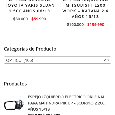
TOYOTA YARIS SEDAN
MITSUBISHI L200
1.5CC AÑOS 06/13
WORK – KATANA 2.4
AÑOS 16/18
El
El
$
80.000
$
59.990
El
El
$
160.000
$
139.990
precio
precio
precio
precio
original
actual
original
actual
era:
es:
era:
es:
$80.000.
$59.990.
Categorías de Producto
$160.000.
$139.
OPTICO (106)
×
Productos
ESPEJO IZQUIERDO ELECTRICO ORIGINAL
PARA MAHINDRA PIK UP - SCORPIO 2.2CC
AÑOS 15/18