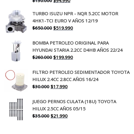
El
El
$
130.000
$
94.990
precio
precio
TURBO ISUZU NPR - NQR 5.2CC MOTOR
original
actual
4HK1-TCI EURO V AÑOS 12/19
era:
es:
El
El
$
650.000
$
519.990
$130.000.
$94.990.
precio
precio
original
actual
BOMBA PETROLEO ORIGINAL PARA
era:
es:
HYUNDAI STARIA 2.2CC D4HB AÑOS 22/24
$650.000.
$519.990.
El
El
$
260.000
$
199.990
precio
precio
original
actual
FILTRO PETROLEO SEDIMENTADOR TOYOTA
era:
es:
HILUX 2.4CC 2.8CC AÑOS 16/24
$260.000.
$199.990.
El
El
$
30.000
$
17.990
precio
precio
original
actual
JUEGO PERNOS CULATA (18U) TOYOTA
era:
es:
HILUX 2.5CC AÑOS 05/15
$30.000.
$17.990.
El
El
$
35.000
$
21.990
precio
precio
original
actual