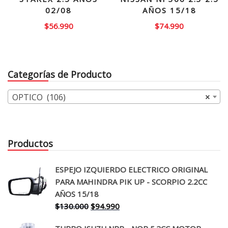
02/08
AÑOS 15/18
$
56.990
$
74.990
Categorías de Producto
OPTICO (106)
×
Productos
ESPEJO IZQUIERDO ELECTRICO ORIGINAL
PARA MAHINDRA PIK UP - SCORPIO 2.2CC
AÑOS 15/18
El
El
$
130.000
$
94.990
precio
precio