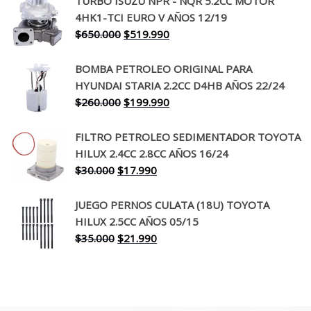
TURBO ISUZU NPR - NQR 5.2CC MOTOR
original
actual
4HK1-TCI EURO V AÑOS 12/19
era:
es:
El
El
$
650.000
$
519.990
$130.000.
$94.990.
precio
precio
original
actual
BOMBA PETROLEO ORIGINAL PARA
era:
es:
HYUNDAI STARIA 2.2CC D4HB AÑOS 22/24
$650.000.
$519.990.
El
El
$
260.000
$
199.990
precio
precio
original
actual
FILTRO PETROLEO SEDIMENTADOR TOYOTA
era:
es:
HILUX 2.4CC 2.8CC AÑOS 16/24
$260.000.
$199.990.
El
El
$
30.000
$
17.990
precio
precio
original
actual
JUEGO PERNOS CULATA (18U) TOYOTA
era:
es:
HILUX 2.5CC AÑOS 05/15
$30.000.
$17.990.
El
El
$
35.000
$
21.990
precio
precio
original
actual
era:
es:
$35.000.
$21.990.