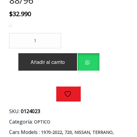
88/96
$
32.990
OPTICO
DERECHO
NISSAN
TERRANO
Añadir al carrito
-
720
AÑOS
88/96
cantidad
SKU:
0124023
Categoría:
OPTICO
Cars Models :
,
,
,
,
1970-2022
720
NISSAN
TERRANO