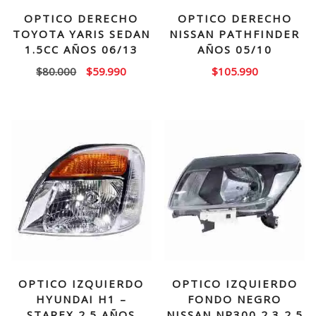
OPTICO DERECHO
OPTICO DERECHO
TOYOTA YARIS SEDAN
NISSAN PATHFINDER
1.5CC AÑOS 06/13
AÑOS 05/10
El
El
$
80.000
$
59.990
$
105.990
precio
precio
original
actual
era:
es:
$80.000.
$59.990.
OPTICO IZQUIERDO
OPTICO IZQUIERDO
HYUNDAI H1 –
FONDO NEGRO
STAREX 2.5 AÑOS
NISSAN NP300 2.3 2.5