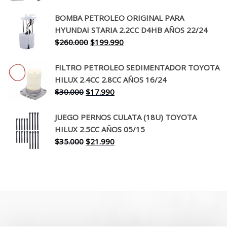
precio
precio
original
actual
BOMBA PETROLEO ORIGINAL PARA
era:
es:
HYUNDAI STARIA 2.2CC D4HB AÑOS 22/24
$650.000.
$519.990.
El
El
$
260.000
$
199.990
precio
precio
original
actual
FILTRO PETROLEO SEDIMENTADOR TOYOTA
era:
es:
HILUX 2.4CC 2.8CC AÑOS 16/24
$260.000.
$199.990.
El
El
$
30.000
$
17.990
precio
precio
original
actual
JUEGO PERNOS CULATA (18U) TOYOTA
era:
es:
HILUX 2.5CC AÑOS 05/15
$30.000.
$17.990.
El
El
$
35.000
$
21.990
precio
precio
original
actual
era:
es:
$35.000.
$21.990.