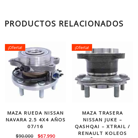
PRODUCTOS RELACIONADOS
¡Oferta!
¡Oferta!
MAZA RUEDA NISSAN
MAZA TRASERA
NAVARA 2.5 4X4 AÑOS
NISSAN JUKE –
07/16
QASHQAI – XTRAIL /
RENAULT KOLEOS
El
El
$
90.000
$
67.990