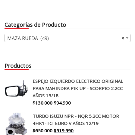
precio
precio
original
actual
era:
es:
Categorías de Producto
$25.000.
$15.990.
MAZA RUEDA (49)
×
Productos
ESPEJO IZQUIERDO ELECTRICO ORIGINAL
PARA MAHINDRA PIK UP - SCORPIO 2.2CC
AÑOS 15/18
El
El
$
130.000
$
94.990
precio
precio
TURBO ISUZU NPR - NQR 5.2CC MOTOR
original
actual
4HK1-TCI EURO V AÑOS 12/19
era:
es:
El
El
$
650.000
$
519.990
$130.000.
$94.990.