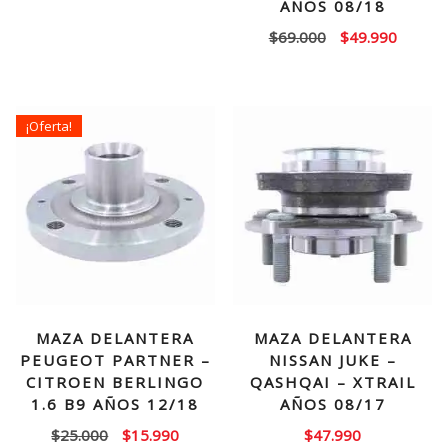
AÑOS 08/18
precio
precio
El
El
$
69.000
$
49.990
original
actual
precio
precio
era:
es:
original
actual
$90.000.
$67.990.
era:
es:
¡Oferta!
$69.000.
$49.99
MAZA DELANTERA
MAZA DELANTERA
PEUGEOT PARTNER –
NISSAN JUKE –
CITROEN BERLINGO
QASHQAI – XTRAIL
1.6 B9 AÑOS 12/18
AÑOS 08/17
El
El
$
25.000
$
15.990
$
47.990