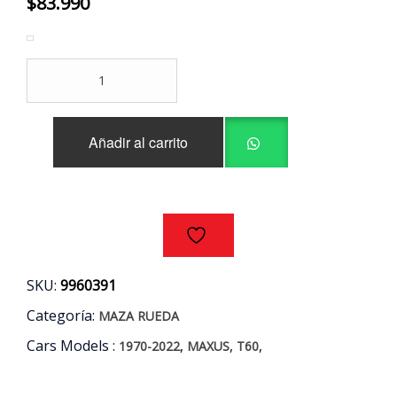
$
83.990
MAZAS
DELANTERAS
(PAR)
MAXUS
Añadir al carrito
T60
2.8
AÑOS
17/22
cantidad
SKU:
9960391
Categoría:
MAZA RUEDA
Cars Models :
,
,
,
1970-2022
MAXUS
T60