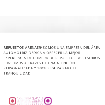
original
actual
era:
es:
$35.000.
$21.990.
SOBRE NOSOTROS
REPUESTOS ARENAS®
SOMOS UNA EMPRESA DEL ÁREA
AUTOMOTRIZ DEDICA A OFRECER LA MEJOR
EXPERIENCIA DE COMPRA DE REPUESTOS, ACCESORIOS
E INSUMOS A TRAVÉS DE UNA ATENCIÓN
PERSONALIZADA Y 100% SEGURA PARA TU
TRANQUILIDAD