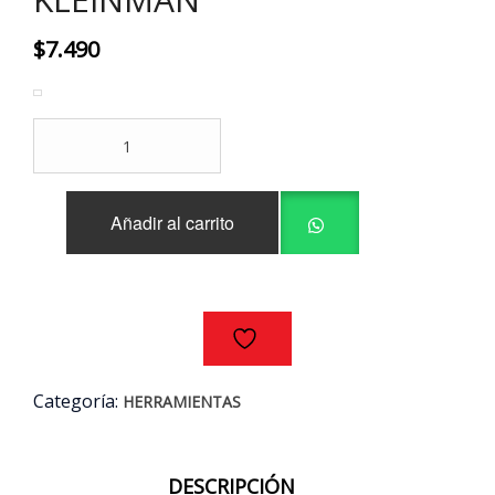
$
7.490
LLAVE
PUNTA-
CORONA
CON
Añadir al carrito
CHICHARRA
19MM
KLEINMAN
cantidad
Categoría:
HERRAMIENTAS
DESCRIPCIÓN