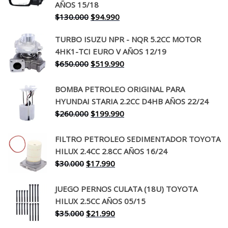
AÑOS 15/18
El
El
$
130.000
$
94.990
precio
precio
TURBO ISUZU NPR - NQR 5.2CC MOTOR
original
actual
4HK1-TCI EURO V AÑOS 12/19
era:
es:
El
El
$
650.000
$
519.990
$130.000.
$94.990.
precio
precio
original
actual
BOMBA PETROLEO ORIGINAL PARA
era:
es:
HYUNDAI STARIA 2.2CC D4HB AÑOS 22/24
$650.000.
$519.990.
El
El
$
260.000
$
199.990
precio
precio
original
actual
FILTRO PETROLEO SEDIMENTADOR TOYOTA
era:
es:
HILUX 2.4CC 2.8CC AÑOS 16/24
$260.000.
$199.990.
El
El
$
30.000
$
17.990
precio
precio
original
actual
JUEGO PERNOS CULATA (18U) TOYOTA
era:
es:
HILUX 2.5CC AÑOS 05/15
$30.000.
$17.990.
El
El
$
35.000
$
21.990
precio
precio