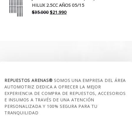
era:
es:
HILUX 2.5CC AÑOS 05/15
$30.000.
$17.990.
El
El
$
35.000
$
21.990
precio
precio
original
actual
era:
es:
$35.000.
$21.990.
SOBRE NOSOTROS
REPUESTOS ARENAS®
SOMOS UNA EMPRESA DEL ÁREA
AUTOMOTRIZ DEDICA A OFRECER LA MEJOR
EXPERIENCIA DE COMPRA DE REPUESTOS, ACCESORIOS
E INSUMOS A TRAVÉS DE UNA ATENCIÓN
PERSONALIZADA Y 100% SEGURA PARA TU
TRANQUILIDAD