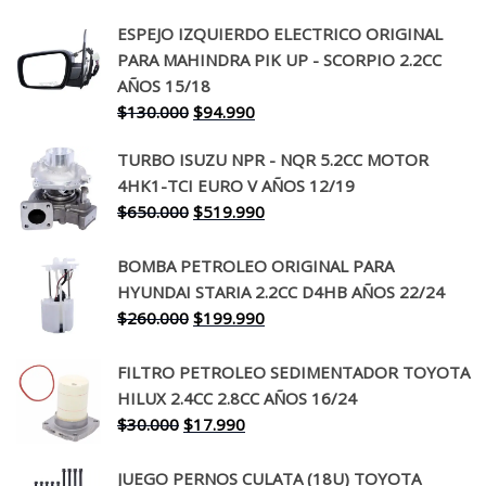
ESPEJO IZQUIERDO ELECTRICO ORIGINAL
PARA MAHINDRA PIK UP - SCORPIO 2.2CC
AÑOS 15/18
El
El
$
130.000
$
94.990
precio
precio
TURBO ISUZU NPR - NQR 5.2CC MOTOR
original
actual
4HK1-TCI EURO V AÑOS 12/19
era:
es:
El
El
$
650.000
$
519.990
$130.000.
$94.990.
precio
precio
original
actual
BOMBA PETROLEO ORIGINAL PARA
era:
es:
HYUNDAI STARIA 2.2CC D4HB AÑOS 22/24
$650.000.
$519.990.
El
El
$
260.000
$
199.990
precio
precio
original
actual
FILTRO PETROLEO SEDIMENTADOR TOYOTA
era:
es:
HILUX 2.4CC 2.8CC AÑOS 16/24
$260.000.
$199.990.
El
El
$
30.000
$
17.990
precio
precio
original
actual
JUEGO PERNOS CULATA (18U) TOYOTA