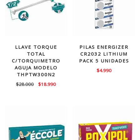
LLAVE TORQUE
PILAS ENERGIZER
TOTAL
CR2032 LITHIUM
C/TORQUIMETRO
PACK 5 UNIDADES
AGUJA MODELO
$
4.990
THPTW300N2
El
El
$
28.000
$
18.990
precio
precio
original
actual
era:
es:
$28.000.
$18.990.