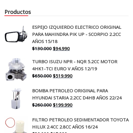
Productos
ESPEJO IZQUIERDO ELECTRICO ORIGINAL
PARA MAHINDRA PIK UP - SCORPIO 2.2CC
AÑOS 15/18
El
El
$
130.000
$
94.990
precio
precio
TURBO ISUZU NPR - NQR 5.2CC MOTOR
original
actual
4HK1-TCI EURO V AÑOS 12/19
era:
es:
El
El
$
650.000
$
519.990
$130.000.
$94.990.
precio
precio
original
actual
BOMBA PETROLEO ORIGINAL PARA
era:
es:
HYUNDAI STARIA 2.2CC D4HB AÑOS 22/24
$650.000.
$519.990.
El
El
$
260.000
$
199.990
precio
precio
original
actual
FILTRO PETROLEO SEDIMENTADOR TOYOTA
era:
es:
HILUX 2.4CC 2.8CC AÑOS 16/24
$260.000.
$199.990.