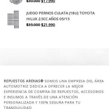
El
El
$
30.000
$
17.990
precio
precio
original
actual
JUEGO PERNOS CULATA (18U) TOYOTA
era:
es:
HILUX 2.5CC AÑOS 05/15
$30.000.
$17.990.
El
El
$
35.000
$
21.990
precio
precio
original
actual
era:
es:
$35.000.
$21.990.
SOBRE NOSOTROS
REPUESTOS ARENAS®
SOMOS UNA EMPRESA DEL ÁREA
AUTOMOTRIZ DEDICA A OFRECER LA MEJOR
EXPERIENCIA DE COMPRA DE REPUESTOS, ACCESORIOS
E INSUMOS A TRAVÉS DE UNA ATENCIÓN
PERSONALIZADA Y 100% SEGURA PARA TU
TRANQUILIDAD