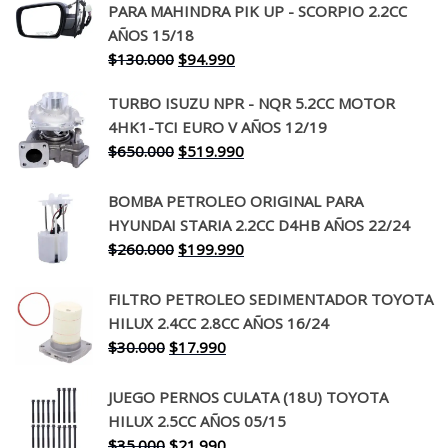
PARA MAHINDRA PIK UP - SCORPIO 2.2CC
AÑOS 15/18
El
El
$
130.000
$
94.990
precio
precio
TURBO ISUZU NPR - NQR 5.2CC MOTOR
original
actual
4HK1-TCI EURO V AÑOS 12/19
era:
es:
El
El
$
650.000
$
519.990
$130.000.
$94.990.
precio
precio
original
actual
BOMBA PETROLEO ORIGINAL PARA
era:
es:
HYUNDAI STARIA 2.2CC D4HB AÑOS 22/24
$650.000.
$519.990.
El
El
$
260.000
$
199.990
precio
precio
original
actual
FILTRO PETROLEO SEDIMENTADOR TOYOTA
era:
es:
HILUX 2.4CC 2.8CC AÑOS 16/24
$260.000.
$199.990.
El
El
$
30.000
$
17.990
precio
precio
original
actual
JUEGO PERNOS CULATA (18U) TOYOTA
era:
es:
HILUX 2.5CC AÑOS 05/15
$30.000.
$17.990.
El
El
$
35.000
$
21.990