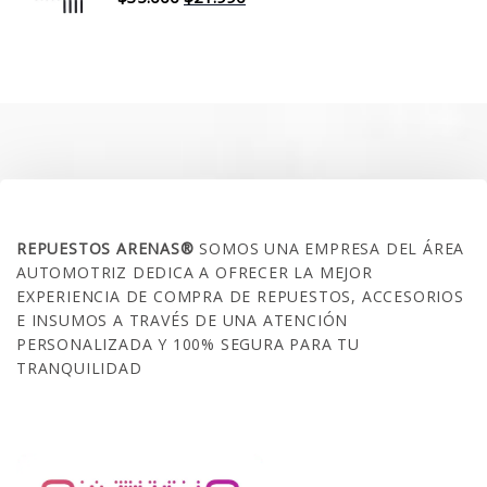
precio
precio
original
actual
era:
es:
$35.000.
$21.990.
SOBRE NOSOTROS
REPUESTOS ARENAS®
SOMOS UNA EMPRESA DEL ÁREA
AUTOMOTRIZ DEDICA A OFRECER LA MEJOR
EXPERIENCIA DE COMPRA DE REPUESTOS, ACCESORIOS
E INSUMOS A TRAVÉS DE UNA ATENCIÓN
PERSONALIZADA Y 100% SEGURA PARA TU
TRANQUILIDAD