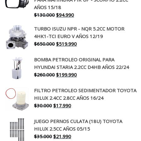
AÑOS 15/18
El
El
$
130.000
$
94.990
precio
precio
TURBO ISUZU NPR - NQR 5.2CC MOTOR
original
actual
4HK1-TCI EURO V AÑOS 12/19
era:
es:
El
El
$
650.000
$
519.990
$130.000.
$94.990.
precio
precio
original
actual
BOMBA PETROLEO ORIGINAL PARA
era:
es:
HYUNDAI STARIA 2.2CC D4HB AÑOS 22/24
$650.000.
$519.990.
El
El
$
260.000
$
199.990
precio
precio
original
actual
FILTRO PETROLEO SEDIMENTADOR TOYOTA
era:
es:
HILUX 2.4CC 2.8CC AÑOS 16/24
$260.000.
$199.990.
El
El
$
30.000
$
17.990
precio
precio
original
actual
JUEGO PERNOS CULATA (18U) TOYOTA
era:
es:
HILUX 2.5CC AÑOS 05/15
$30.000.
$17.990.
El
El
$
35.000
$
21.990