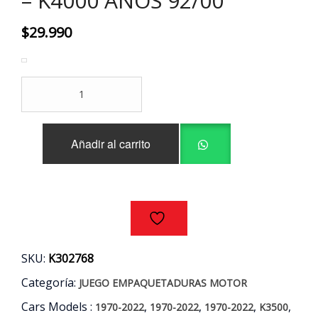
– K4000 AÑOS 92/00
$
29.990
JUEGO
EMPAQUETADURAS
MOTOR
KIA
Añadir al carrito
K3500
-
K3600
-
K4000
AÑOS
92/00
cantidad
SKU:
K302768
Categoría:
JUEGO EMPAQUETADURAS MOTOR
Cars Models :
,
,
,
,
1970-2022
1970-2022
1970-2022
K3500