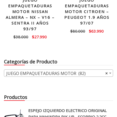
JUEGO
JUEGO
EMPAQUETADURAS
EMPAQUETADURAS
MOTOR NISSAN
MOTOR CITROEN –
ALMERA – NX – V16 –
PEUGEOT 1.9 AÑOS
SENTRA II AÑOS
97/07
93/97
El
El
$
80.000
$
63.990
El
El
$
38.000
$
27.990
precio
precio
precio
precio
original
actual
original
actual
era:
es:
era:
es:
$80.000.
$63.99
Categorías de Producto
$38.000.
$27.990.
JUEGO EMPAQUETADURAS MOTOR (82)
×
Productos
ESPEJO IZQUIERDO ELECTRICO ORIGINAL
PARA MAHINDRA PIK UP - SCORPIO 2.2CC