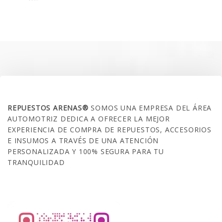
precio
precio
original
actual
era:
es:
$35.000.
$21.990.
SOBRE NOSOTROS
REPUESTOS ARENAS®
SOMOS UNA EMPRESA DEL ÁREA
AUTOMOTRIZ DEDICA A OFRECER LA MEJOR
EXPERIENCIA DE COMPRA DE REPUESTOS, ACCESORIOS
E INSUMOS A TRAVÉS DE UNA ATENCIÓN
PERSONALIZADA Y 100% SEGURA PARA TU
TRANQUILIDAD