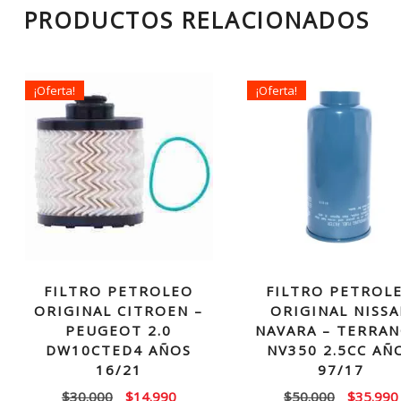
PRODUCTOS RELACIONADOS
¡Oferta!
¡Oferta!
FILTRO PETROLEO
FILTRO PETROL
ORIGINAL CITROEN –
ORIGINAL NISS
PEUGEOT 2.0
NAVARA – TERRAN
DW10CTED4 AÑOS
NV350 2.5CC AÑ
16/21
97/17
El
El
El
$
30.000
$
14.990
$
50.000
$
35.990