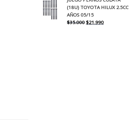
original
actual
(18U) TOYOTA HILUX 2.5CC
era:
es:
AÑOS 05/15
$30.000.
$17.990.
El
El
$
35.000
$
21.990
precio
precio
original
actual
era:
es:
$35.000.
$21.990.