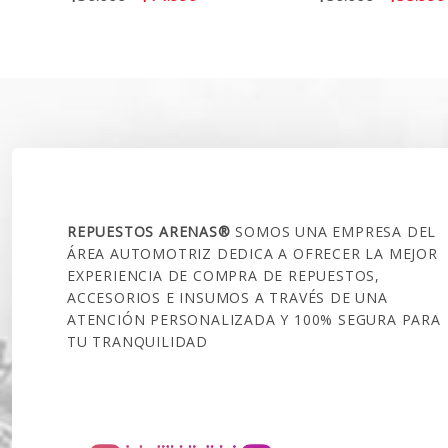
precio
precio
precio
original
actual
original
era:
es:
era:
$30.000.
$14.990.
$50.000.
SOBRE NOSOTROS
REPUESTOS ARENAS®
SOMOS UNA EMPRESA DEL
ÁREA AUTOMOTRIZ DEDICA A OFRECER LA MEJOR
EXPERIENCIA DE COMPRA DE REPUESTOS,
ACCESORIOS E INSUMOS A TRAVÉS DE UNA
ATENCIÓN PERSONALIZADA Y 100% SEGURA PARA
TU TRANQUILIDAD