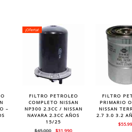
¡Oferta!
EO
FILTRO PETROLEO
FILTRO PE
AN
COMPLETO NISSAN
PRIMARIO O
O –
NP300 2.3CC / NISSAN
NISSAN TER
OS
NAVARA 2.3CC AÑOS
2.7 3.0 3.2 A
15/25
$
55.9
El
El
El
$
45.000
$
31.990