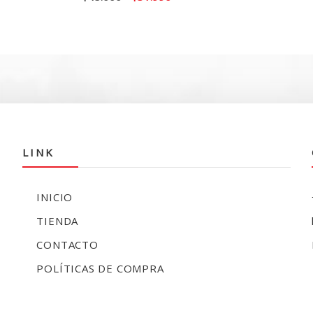
precio
precio
precio
actual
original
actual
es:
era:
es:
$35.990.
$45.000.
$31.990.
LINK
INICIO
TIENDA
CONTACTO
POLÍTICAS DE COMPRA