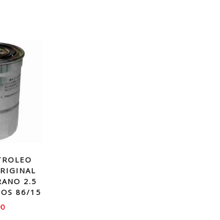
TROLEO
RIGINAL
RANO 2.5
ÑOS 86/15
90