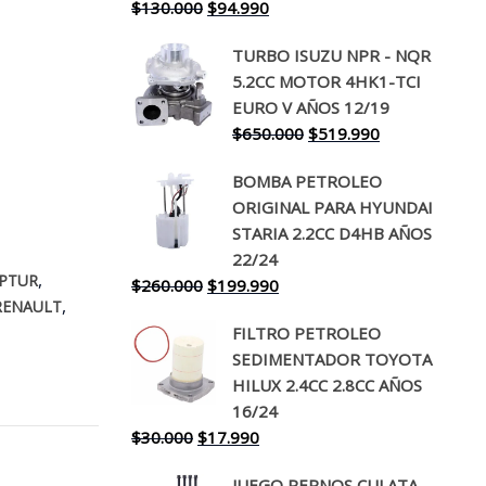
El
El
$
130.000
$
94.990
precio
precio
TURBO ISUZU NPR - NQR
original
actual
5.2CC MOTOR 4HK1-TCI
era:
es:
EURO V AÑOS 12/19
$130.000.
$94.990.
El
El
$
650.000
$
519.990
precio
precio
BOMBA PETROLEO
original
actual
ORIGINAL PARA HYUNDAI
era:
es:
STARIA 2.2CC D4HB AÑOS
$650.000.
$519.990.
22/24
,
PTUR
El
El
$
260.000
$
199.990
,
RENAULT
precio
precio
FILTRO PETROLEO
original
actual
SEDIMENTADOR TOYOTA
era:
es:
HILUX 2.4CC 2.8CC AÑOS
$260.000.
$199.990.
16/24
El
El
$
30.000
$
17.990
precio
precio
JUEGO PERNOS CULATA