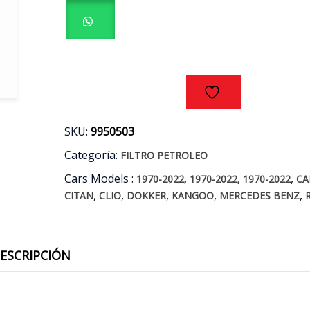
BENZ
-
RENAULT
1.5
K9K
AÑOS
12/18
cantidad
SKU:
9950503
Categoría:
FILTRO PETROLEO
Cars Models :
,
,
,
1970-2022
1970-2022
1970-2022
CA
,
,
,
,
,
CITAN
CLIO
DOKKER
KANGOO
MERCEDES BENZ
ESCRIPCIÓN