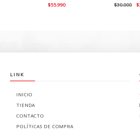
El
El
$
55.990
$
30.000
$
precio
p
actual
or
es:
e
$59.990.
$
LINK
INICIO
TIENDA
CONTACTO
POLÍTICAS DE COMPRA