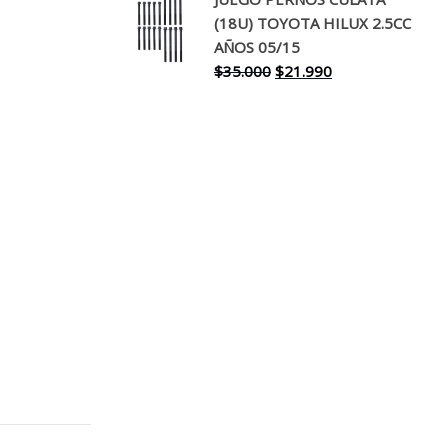
original
actual
(18U) TOYOTA HILUX 2.5CC
era:
es:
AÑOS 05/15
$30.000.
$17.990.
El
El
$
35.000
$
21.990
precio
precio
original
actual
era:
es:
$35.000.
$21.990.