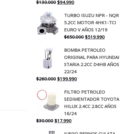
El
El
$
130.000
$
94.990
precio
precio
TURBO ISUZU NPR - NQR
original
actual
5.2CC MOTOR 4HK1-TCI
era:
es:
EURO V AÑOS 12/19
$130.000.
$94.990.
El
El
$
650.000
$
519.990
precio
precio
BOMBA PETROLEO
original
actual
ORIGINAL PARA HYUNDAI
era:
es:
STARIA 2.2CC D4HB AÑOS
$650.000.
$519.990.
22/24
El
El
$
260.000
$
199.990
precio
precio
FILTRO PETROLEO
original
actual
SEDIMENTADOR TOYOTA
era:
es:
HILUX 2.4CC 2.8CC AÑOS
$260.000.
$199.990.
16/24
El
El
$
30.000
$
17.990
precio
precio
JUEGO PERNOS CULATA