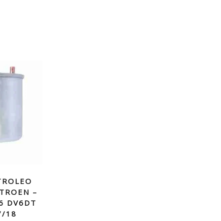
TROLEO
ITROEN –
6 DV6DT
7/18