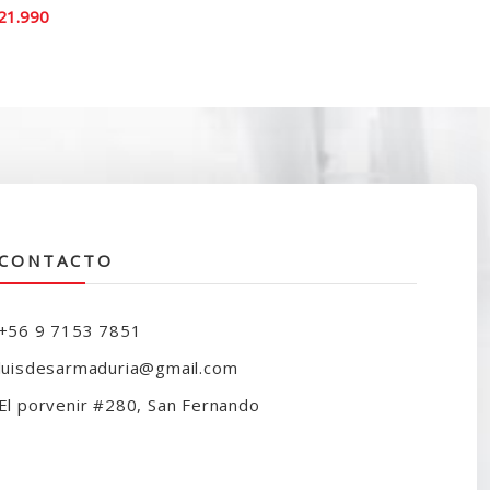
El
21.990
recio
precio
iginal
actual
ra:
es:
30.000.
$21.990.
CONTACTO
+56 9 7153 7851
luisdesarmaduria@gmail.com
El porvenir #280, San Fernando