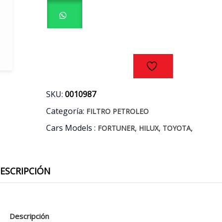
TOYOTA
FORTUNER
-
HILUX
2.5
3.0
AÑOS
05/15
cantidad
SKU:
0010987
Categoría:
FILTRO PETROLEO
Cars Models :
,
,
,
FORTUNER
HILUX
TOYOTA
ESCRIPCIÓN
Descripción