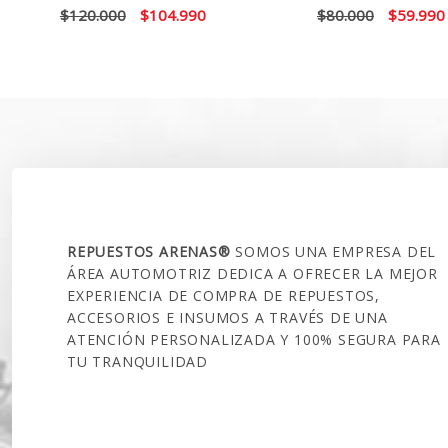
El
El
El
$
120.000
$
104.990
$
80.000
$
59.990
precio
precio
precio
original
actual
original
era:
es:
era:
$120.000.
$104.990.
$80.000.
SOBRE NOSOTROS
REPUESTOS ARENAS®
SOMOS UNA EMPRESA DEL
ÁREA AUTOMOTRIZ DEDICA A OFRECER LA MEJOR
EXPERIENCIA DE COMPRA DE REPUESTOS,
ACCESORIOS E INSUMOS A TRAVÉS DE UNA
ATENCIÓN PERSONALIZADA Y 100% SEGURA PARA
TU TRANQUILIDAD