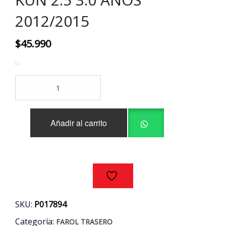
2012/2015
$
45.990
FAROL
TRASERO
IZQUIERDO
TOYOTA
Añadir al carrito
HILUX
KUN
2.5
3.0
AÑOS
2012/2015
cantidad
SKU:
P017894
Categoría:
FAROL TRASERO