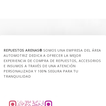
precio
precio
original
actual
era:
es:
$35.000.
$21.990.
SOBRE NOSOTROS
REPUESTOS ARENAS®
SOMOS UNA EMPRESA DEL ÁREA
AUTOMOTRIZ DEDICA A OFRECER LA MEJOR
EXPERIENCIA DE COMPRA DE REPUESTOS, ACCESORIOS
E INSUMOS A TRAVÉS DE UNA ATENCIÓN
PERSONALIZADA Y 100% SEGURA PARA TU
TRANQUILIDAD