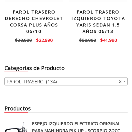
FAROL TRASERO
FAROL TRASERO
DERECHO CHEVROLET
IZQUIERDO TOYOTA
CORSA PLUS AÑOS
YARIS SEDAN 1.5
06/10
AÑOS 06/13
El
El
El
El
$
30.000
$
22.990
$
50.000
$
41.990
precio
precio
precio
precio
original
actual
original
actual
era:
es:
era:
es:
Categorías de Producto
$30.000.
$22.990.
$50.000.
$41.99
FAROL TRASERO (134)
×
Productos
ESPEJO IZQUIERDO ELECTRICO ORIGINAL
PARA MAHINDRA PIK UP - SCORPIO 2.2CC