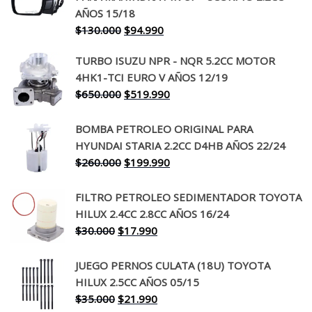
AÑOS 15/18
El
El
$
130.000
$
94.990
precio
precio
TURBO ISUZU NPR - NQR 5.2CC MOTOR
original
actual
4HK1-TCI EURO V AÑOS 12/19
era:
es:
El
El
$
650.000
$
519.990
$130.000.
$94.990.
precio
precio
original
actual
BOMBA PETROLEO ORIGINAL PARA
era:
es:
HYUNDAI STARIA 2.2CC D4HB AÑOS 22/24
$650.000.
$519.990.
El
El
$
260.000
$
199.990
precio
precio
original
actual
FILTRO PETROLEO SEDIMENTADOR TOYOTA
era:
es:
HILUX 2.4CC 2.8CC AÑOS 16/24
$260.000.
$199.990.
El
El
$
30.000
$
17.990
precio
precio
original
actual
JUEGO PERNOS CULATA (18U) TOYOTA
era:
es:
HILUX 2.5CC AÑOS 05/15
$30.000.
$17.990.
El
El
$
35.000
$
21.990