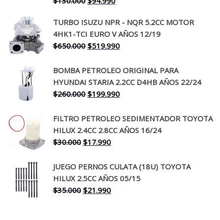
El
El
$
130.000
$
94.990
precio
precio
TURBO ISUZU NPR - NQR 5.2CC MOTOR
original
actual
4HK1-TCI EURO V AÑOS 12/19
era:
es:
El
El
$
650.000
$
519.990
$130.000.
$94.990.
precio
precio
original
actual
BOMBA PETROLEO ORIGINAL PARA
era:
es:
HYUNDAI STARIA 2.2CC D4HB AÑOS 22/24
$650.000.
$519.990.
El
El
$
260.000
$
199.990
precio
precio
original
actual
FILTRO PETROLEO SEDIMENTADOR TOYOTA
era:
es:
HILUX 2.4CC 2.8CC AÑOS 16/24
$260.000.
$199.990.
El
El
$
30.000
$
17.990
precio
precio
original
actual
JUEGO PERNOS CULATA (18U) TOYOTA
era:
es:
HILUX 2.5CC AÑOS 05/15
$30.000.
$17.990.
El
El
$
35.000
$
21.990
precio
precio
original
actual