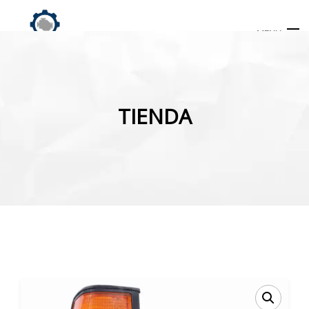
MENU
Búsqueda
de
TIENDA
productos
INICIO
TIENDA
MI CUENTA