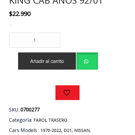
KING CAB AÑOS 92/01
$
22.990
FAROL
TRASERO
IZQUIERDO
NISSAN
Añadir al carrito
D21
KING
CAB
AÑOS
92/01
cantidad
SKU:
0700277
Categoría:
FAROL TRASERO
Cars Models :
,
,
,
1970-2022
D21
NISSAN