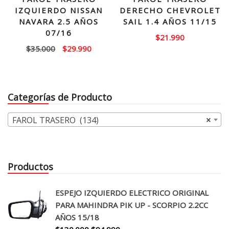
IZQUIERDO NISSAN
DERECHO CHEVROLET
NAVARA 2.5 AÑOS
SAIL 1.4 AÑOS 11/15
07/16
$
21.990
El
El
$
35.000
$
29.990
precio
precio
original
actual
era:
es:
Categorías de Producto
$35.000.
$29.990.
FAROL TRASERO (134)
×
Productos
ESPEJO IZQUIERDO ELECTRICO ORIGINAL
PARA MAHINDRA PIK UP - SCORPIO 2.2CC
AÑOS 15/18