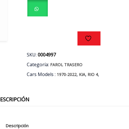
KIA
RIO
4
1.2/1.4
AÑOS
12/17
cantidad
SKU:
0004997
Categoría:
FAROL TRASERO
Cars Models :
,
,
,
1970-2022
KIA
RIO 4
ESCRIPCIÓN
Descripción