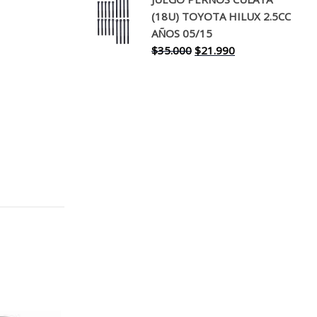
original
actual
(18U) TOYOTA HILUX 2.5CC
era:
es:
AÑOS 05/15
$30.000.
$17.990.
El
El
$
35.000
$
21.990
precio
precio
original
actual
era:
es:
$35.000.
$21.990.