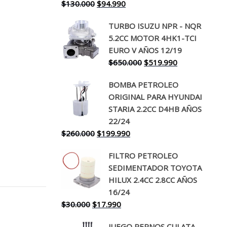
El
El
$
130.000
$
94.990
precio
precio
TURBO ISUZU NPR - NQR
original
actual
5.2CC MOTOR 4HK1-TCI
era:
es:
EURO V AÑOS 12/19
$130.000.
$94.990.
El
El
$
650.000
$
519.990
precio
precio
BOMBA PETROLEO
original
actual
ORIGINAL PARA HYUNDAI
era:
es:
STARIA 2.2CC D4HB AÑOS
$650.000.
$519.990.
22/24
El
El
$
260.000
$
199.990
precio
precio
FILTRO PETROLEO
original
actual
SEDIMENTADOR TOYOTA
era:
es:
HILUX 2.4CC 2.8CC AÑOS
$260.000.
$199.990.
16/24
El
El
$
30.000
$
17.990
precio
precio
JUEGO PERNOS CULATA