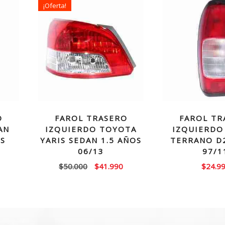
¡Oferta!
O
FAROL TRASERO
FAROL TR
AN
IZQUIERDO TOYOTA
IZQUIERDO
OS
YARIS SEDAN 1.5 AÑOS
TERRANO D
06/13
97/1
El
El
El
$
50.000
$
41.990
$
24.9
precio
precio
precio
actual
original
actual
es:
era:
es:
$29.990.
$50.000.
$41.990.