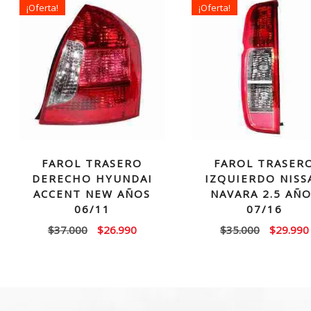
¡Oferta!
¡Oferta!
FAROL TRASERO
FAROL TRASER
DERECHO HYUNDAI
IZQUIERDO NISS
ACCENT NEW AÑOS
NAVARA 2.5 AÑ
06/11
07/16
El
El
El
$
37.000
$
26.990
$
35.000
$
29.990
precio
precio
precio
original
actual
original
era:
es:
era:
$37.000.
$26.990.
$35.000.