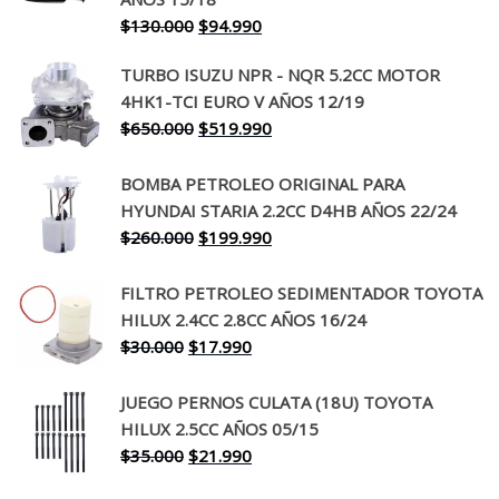
El
El
$
130.000
$
94.990
precio
precio
TURBO ISUZU NPR - NQR 5.2CC MOTOR
original
actual
4HK1-TCI EURO V AÑOS 12/19
era:
es:
El
El
$
650.000
$
519.990
$130.000.
$94.990.
precio
precio
original
actual
BOMBA PETROLEO ORIGINAL PARA
era:
es:
HYUNDAI STARIA 2.2CC D4HB AÑOS 22/24
$650.000.
$519.990.
El
El
$
260.000
$
199.990
precio
precio
original
actual
FILTRO PETROLEO SEDIMENTADOR TOYOTA
era:
es:
HILUX 2.4CC 2.8CC AÑOS 16/24
$260.000.
$199.990.
El
El
$
30.000
$
17.990
precio
precio
original
actual
JUEGO PERNOS CULATA (18U) TOYOTA
era:
es:
HILUX 2.5CC AÑOS 05/15
$30.000.
$17.990.
El
El
$
35.000
$
21.990
precio
precio