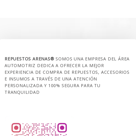
original
actual
era:
es:
$35.000.
$21.990.
SOBRE NOSOTROS
REPUESTOS ARENAS®
SOMOS UNA EMPRESA DEL ÁREA
AUTOMOTRIZ DEDICA A OFRECER LA MEJOR
EXPERIENCIA DE COMPRA DE REPUESTOS, ACCESORIOS
E INSUMOS A TRAVÉS DE UNA ATENCIÓN
PERSONALIZADA Y 100% SEGURA PARA TU
TRANQUILIDAD