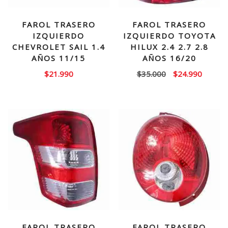
FAROL TRASERO
FAROL TRASERO
IZQUIERDO
IZQUIERDO TOYOTA
CHEVROLET SAIL 1.4
HILUX 2.4 2.7 2.8
AÑOS 11/15
AÑOS 16/20
El
El
$
21.990
$
35.000
$
24.990
precio
precio
original
actual
era:
es:
$35.000.
$24.99
FAROL TRASERO
FAROL TRASERO