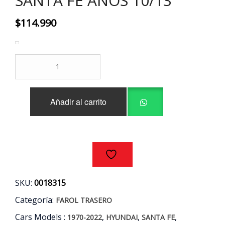
SANTA FE AÑOS 10/13
$
114.990
FAROL
TRASERO
IZQUIERDO
HYUNDAI
Añadir al carrito
SANTA
FE
AÑOS
10/13
cantidad
SKU:
0018315
Categoría:
FAROL TRASERO
Cars Models :
,
,
,
1970-2022
HYUNDAI
SANTA FE