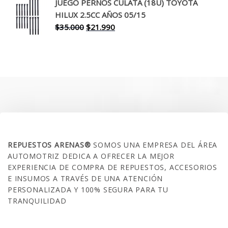
original
actual
JUEGO PERNOS CULATA (18U) TOYOTA
era:
es:
HILUX 2.5CC AÑOS 05/15
$30.000.
$17.990.
El
El
$
35.000
$
21.990
precio
precio
original
actual
era:
es:
$35.000.
$21.990.
SOBRE NOSOTROS
REPUESTOS ARENAS®
SOMOS UNA EMPRESA DEL ÁREA
AUTOMOTRIZ DEDICA A OFRECER LA MEJOR
EXPERIENCIA DE COMPRA DE REPUESTOS, ACCESORIOS
E INSUMOS A TRAVÉS DE UNA ATENCIÓN
PERSONALIZADA Y 100% SEGURA PARA TU
TRANQUILIDAD