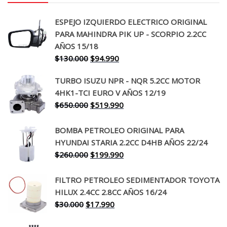
ESPEJO IZQUIERDO ELECTRICO ORIGINAL
PARA MAHINDRA PIK UP - SCORPIO 2.2CC
AÑOS 15/18
El
El
$
130.000
$
94.990
precio
precio
TURBO ISUZU NPR - NQR 5.2CC MOTOR
original
actual
4HK1-TCI EURO V AÑOS 12/19
era:
es:
El
El
$
650.000
$
519.990
$130.000.
$94.990.
precio
precio
original
actual
BOMBA PETROLEO ORIGINAL PARA
era:
es:
HYUNDAI STARIA 2.2CC D4HB AÑOS 22/24
$650.000.
$519.990.
El
El
$
260.000
$
199.990
precio
precio
original
actual
FILTRO PETROLEO SEDIMENTADOR TOYOTA
era:
es:
HILUX 2.4CC 2.8CC AÑOS 16/24
$260.000.
$199.990.
El
El
$
30.000
$
17.990
precio
precio