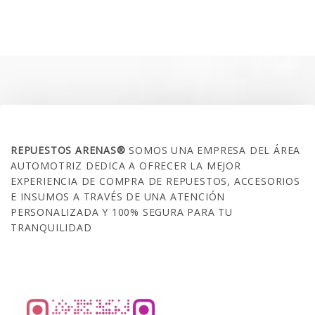
precio
precio
original
actual
era:
es:
$35.000.
$21.990.
SOBRE NOSOTROS
REPUESTOS ARENAS®
SOMOS UNA EMPRESA DEL ÁREA
AUTOMOTRIZ DEDICA A OFRECER LA MEJOR
EXPERIENCIA DE COMPRA DE REPUESTOS, ACCESORIOS
E INSUMOS A TRAVÉS DE UNA ATENCIÓN
PERSONALIZADA Y 100% SEGURA PARA TU
TRANQUILIDAD