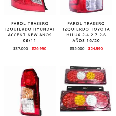
FAROL TRASERO
FAROL TRASERO
IZQUIERDO HYUNDAI
IZQUIERDO TOYOTA
ACCENT NEW AÑOS
HILUX 2.4 2.7 2.8
06/11
AÑOS 16/20
El
El
El
El
$
37.000
$
26.990
$
35.000
$
24.990
precio
precio
precio
precio
original
actual
original
actual
era:
es:
era:
es:
$37.000.
$26.990.
$35.000.
$24.99