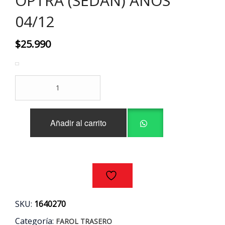
OPTRA (SEDAN) AÑOS
04/12
$
25.990
FAROL
TRASERO
IZQUIERDO
CHEVROLET
Añadir al carrito
OPTRA
(SEDAN)
AÑOS
04/12
cantidad
SKU:
1640270
Categoría:
FAROL TRASERO