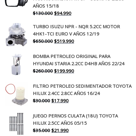
AÑOS 15/18
El
El
$
130.000
$
94.990
precio
precio
TURBO ISUZU NPR - NQR 5.2CC MOTOR
original
actual
4HK1-TCI EURO V AÑOS 12/19
era:
es:
El
El
$
650.000
$
519.990
$130.000.
$94.990.
precio
precio
original
actual
BOMBA PETROLEO ORIGINAL PARA
era:
es:
HYUNDAI STARIA 2.2CC D4HB AÑOS 22/24
$650.000.
$519.990.
El
El
$
260.000
$
199.990
precio
precio
original
actual
FILTRO PETROLEO SEDIMENTADOR TOYOTA
era:
es:
HILUX 2.4CC 2.8CC AÑOS 16/24
$260.000.
$199.990.
El
El
$
30.000
$
17.990
precio
precio
original
actual
JUEGO PERNOS CULATA (18U) TOYOTA
era:
es:
HILUX 2.5CC AÑOS 05/15
$30.000.
$17.990.
El
El
$
35.000
$
21.990