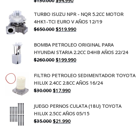
$
130.000
$
94.990
precio
precio
TURBO ISUZU NPR - NQR 5.2CC MOTOR
original
actual
4HK1-TCI EURO V AÑOS 12/19
era:
es:
El
El
$
650.000
$
519.990
$130.000.
$94.990.
precio
precio
original
actual
BOMBA PETROLEO ORIGINAL PARA
era:
es:
HYUNDAI STARIA 2.2CC D4HB AÑOS 22/24
$650.000.
$519.990.
El
El
$
260.000
$
199.990
precio
precio
original
actual
FILTRO PETROLEO SEDIMENTADOR TOYOTA
era:
es:
HILUX 2.4CC 2.8CC AÑOS 16/24
$260.000.
$199.990.
El
El
$
30.000
$
17.990
precio
precio
original
actual
JUEGO PERNOS CULATA (18U) TOYOTA
era:
es:
HILUX 2.5CC AÑOS 05/15
$30.000.
$17.990.
El
El
$
35.000
$
21.990
precio
precio
original
actual