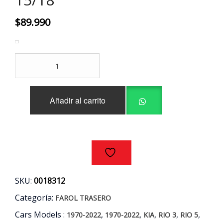
$
89.990
FAROL
TRASERO
DERECHO
KIA
Añadir al carrito
RIO
3
-
5
1.2/1.4
AÑOS
15/18
cantidad
SKU:
0018312
Categoría:
FAROL TRASERO
Cars Models :
,
,
,
,
,
1970-2022
1970-2022
KIA
RIO 3
RIO 5