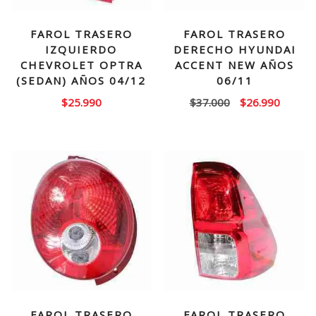
FAROL TRASERO
FAROL TRASERO
IZQUIERDO
DERECHO HYUNDAI
CHEVROLET OPTRA
ACCENT NEW AÑOS
(SEDAN) AÑOS 04/12
06/11
El
El
$
25.990
$
37.000
$
26.990
precio
precio
original
actual
era:
es:
$37.000.
$26.99
FAROL TRASERO
FAROL TRASERO