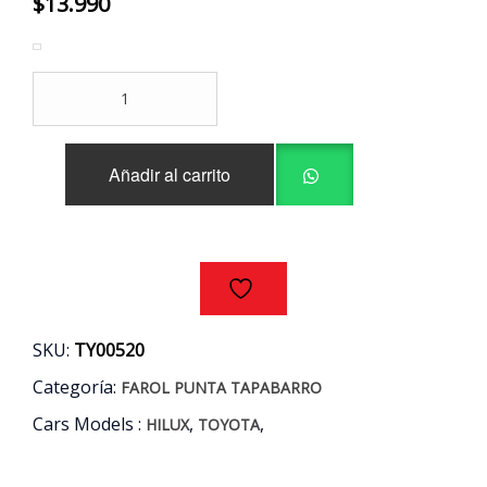
$
13.990
FAROL
PUNTA
IZQUIERDO
TOYOTA
Añadir al carrito
HILUX
AÑOS
98/06
cantidad
SKU:
TY00520
Categoría:
FAROL PUNTA TAPABARRO
Cars Models :
,
,
HILUX
TOYOTA