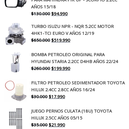
AÑOS 15/18
El
El
$
130.000
$
94.990
precio
precio
TURBO ISUZU NPR - NQR 5.2CC MOTOR
original
actual
4HK1-TCI EURO V AÑOS 12/19
era:
es:
El
El
$
650.000
$
519.990
$130.000.
$94.990.
precio
precio
original
actual
BOMBA PETROLEO ORIGINAL PARA
era:
es:
HYUNDAI STARIA 2.2CC D4HB AÑOS 22/24
$650.000.
$519.990.
El
El
$
260.000
$
199.990
precio
precio
original
actual
FILTRO PETROLEO SEDIMENTADOR TOYOTA
era:
es:
HILUX 2.4CC 2.8CC AÑOS 16/24
$260.000.
$199.990.
El
El
$
30.000
$
17.990
precio
precio
original
actual
JUEGO PERNOS CULATA (18U) TOYOTA
era:
es:
HILUX 2.5CC AÑOS 05/15
$30.000.
$17.990.
El
El
$
35.000
$
21.990