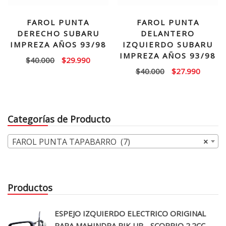
FAROL PUNTA
FAROL PUNTA
DERECHO SUBARU
DELANTERO
IMPREZA AÑOS 93/98
IZQUIERDO SUBARU
IMPREZA AÑOS 93/98
El
El
$
40.000
$
29.990
El
El
$
40.000
$
27.990
precio
precio
precio
precio
original
actual
original
actual
era:
es:
era:
es:
$40.000.
$29.990.
Categorías de Producto
$40.000.
$27.99
FAROL PUNTA TAPABARRO (7)
×
Productos
ESPEJO IZQUIERDO ELECTRICO ORIGINAL
PARA MAHINDRA PIK UP - SCORPIO 2.2CC