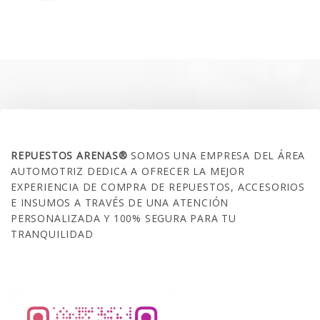
precio
precio
original
actual
era:
es:
$35.000.
$21.990.
SOBRE NOSOTROS
REPUESTOS ARENAS®
SOMOS UNA EMPRESA DEL ÁREA
AUTOMOTRIZ DEDICA A OFRECER LA MEJOR
EXPERIENCIA DE COMPRA DE REPUESTOS, ACCESORIOS
E INSUMOS A TRAVÉS DE UNA ATENCIÓN
PERSONALIZADA Y 100% SEGURA PARA TU
TRANQUILIDAD