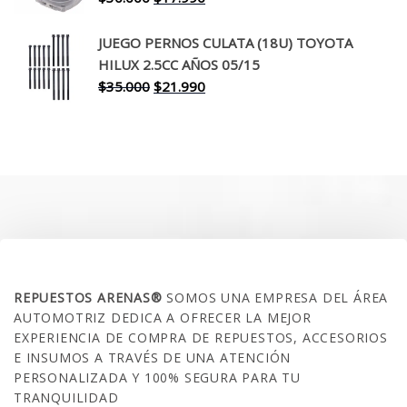
precio
precio
original
actual
JUEGO PERNOS CULATA (18U) TOYOTA
era:
es:
HILUX 2.5CC AÑOS 05/15
$30.000.
$17.990.
El
El
$
35.000
$
21.990
precio
precio
original
actual
era:
es:
$35.000.
$21.990.
SOBRE NOSOTROS
REPUESTOS ARENAS®
SOMOS UNA EMPRESA DEL ÁREA
AUTOMOTRIZ DEDICA A OFRECER LA MEJOR
EXPERIENCIA DE COMPRA DE REPUESTOS, ACCESORIOS
E INSUMOS A TRAVÉS DE UNA ATENCIÓN
PERSONALIZADA Y 100% SEGURA PARA TU
TRANQUILIDAD