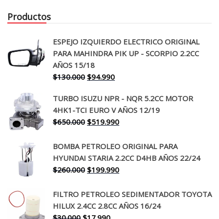
Productos
ESPEJO IZQUIERDO ELECTRICO ORIGINAL
PARA MAHINDRA PIK UP - SCORPIO 2.2CC
AÑOS 15/18
El
El
$
130.000
$
94.990
precio
precio
TURBO ISUZU NPR - NQR 5.2CC MOTOR
original
actual
4HK1-TCI EURO V AÑOS 12/19
era:
es:
El
El
$
650.000
$
519.990
$130.000.
$94.990.
precio
precio
original
actual
BOMBA PETROLEO ORIGINAL PARA
era:
es:
HYUNDAI STARIA 2.2CC D4HB AÑOS 22/24
$650.000.
$519.990.
El
El
$
260.000
$
199.990
precio
precio
original
actual
FILTRO PETROLEO SEDIMENTADOR TOYOTA
era:
es:
HILUX 2.4CC 2.8CC AÑOS 16/24
$260.000.
$199.990.
El
El
$
30.000
$
17.990