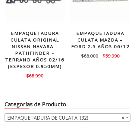
EMPAQUETADURA
EMPAQUETADURA
CULATA ORIGINAL
CULATA MAZDA –
NISSAN NAVARA –
FORD 2.5 AÑOS 06/12
PATHFINDER –
El
El
$
68.000
$
59.990
TERRANO AÑOS 02/16
precio
precio
(ESPESOR 0.950MM)
original
actual
$
68.990
era:
es:
$68.000.
$59.99
Categorías de Producto
EMPAQUETADURA DE CULATA (32)
×