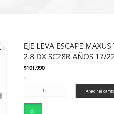
EJE LEVA ESCAPE MAXUS 
2.8 DX SC28R AÑOS 17/2
$
101.990
EJE
Añadir al carrit
LEVA
ESCAPE
MAXUS
T60
2.8