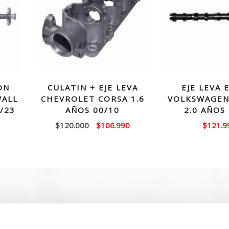
ON
CULATIN + EJE LEVA
EJE LEVA 
WALL
CHEVROLET CORSA 1.6
VOLKSWAGEN
/23
AÑOS 00/10
2.0 AÑOS
El
El
$
120.000
$
106.990
$
121.9
precio
precio
original
actual
era:
es:
$120.000.
$106.990.