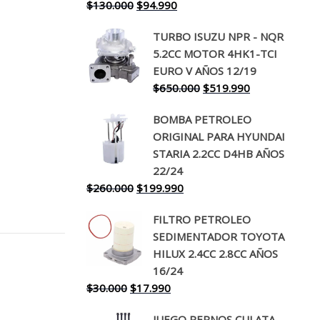
El
El
$
130.000
$
94.990
precio
precio
TURBO ISUZU NPR - NQR
original
actual
5.2CC MOTOR 4HK1-TCI
era:
es:
EURO V AÑOS 12/19
$130.000.
$94.990.
El
El
$
650.000
$
519.990
precio
precio
BOMBA PETROLEO
original
actual
ORIGINAL PARA HYUNDAI
era:
es:
STARIA 2.2CC D4HB AÑOS
$650.000.
$519.990.
22/24
El
El
$
260.000
$
199.990
precio
precio
FILTRO PETROLEO
original
actual
SEDIMENTADOR TOYOTA
era:
es:
HILUX 2.4CC 2.8CC AÑOS
$260.000.
$199.990.
16/24
El
El
$
30.000
$
17.990
precio
precio
JUEGO PERNOS CULATA