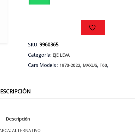
DX
SC28R
AÑOS
17/22
cantidad
SKU:
9960365
Categoría:
EJE LEVA
Cars Models :
,
,
,
1970-2022
MAXUS
T60
ESCRIPCIÓN
Descripción
ARCA: ALTERNATIVO