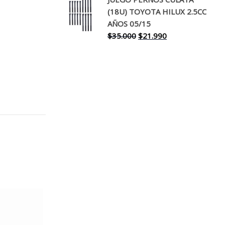
original
actual
(18U) TOYOTA HILUX 2.5CC
era:
es:
AÑOS 05/15
$30.000.
$17.990.
El
El
$
35.000
$
21.990
precio
precio
original
actual
era:
es:
$35.000.
$21.990.