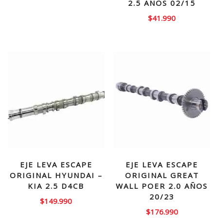
2.5 AÑOS 02/15
precio
precio
$
41.990
original
actual
era:
es:
$120.000.
$106.990.
EJE LEVA ESCAPE
EJE LEVA ESCAPE
ORIGINAL HYUNDAI –
ORIGINAL GREAT
KIA 2.5 D4CB
WALL POER 2.0 AÑOS
20/23
$
149.990
$
176.990