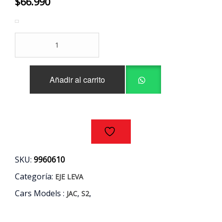
$
66.990
EJE
LEVA
ADMISION
JAC
Añadir al carrito
S2
1.5
AÑOS
16/20
cantidad
SKU:
9960610
Categoría:
EJE LEVA
Cars Models :
,
,
JAC
S2