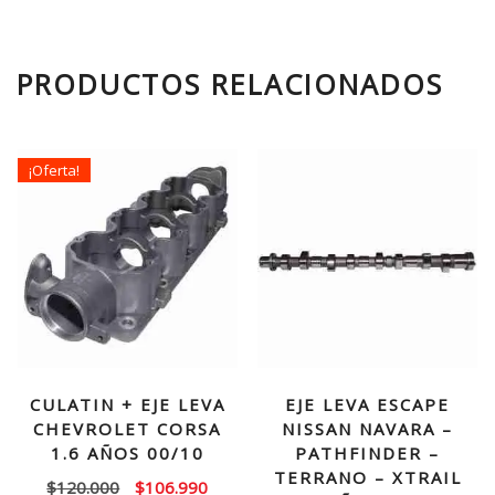
PRODUCTOS RELACIONADOS
¡Oferta!
CULATIN + EJE LEVA
EJE LEVA ESCAPE
CHEVROLET CORSA
NISSAN NAVARA –
1.6 AÑOS 00/10
PATHFINDER –
TERRANO – XTRAIL
El
El
$
120.000
$
106.990