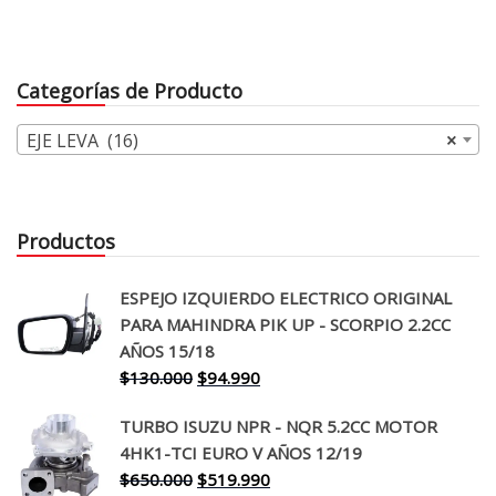
Categorías de Producto
EJE LEVA (16)
×
Productos
ESPEJO IZQUIERDO ELECTRICO ORIGINAL
PARA MAHINDRA PIK UP - SCORPIO 2.2CC
AÑOS 15/18
El
El
$
130.000
$
94.990
precio
precio
TURBO ISUZU NPR - NQR 5.2CC MOTOR
original
actual
4HK1-TCI EURO V AÑOS 12/19
era:
es:
El
El
$
650.000
$
519.990
$130.000.
$94.990.