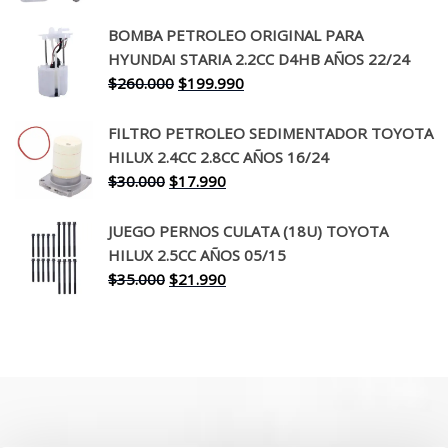
precio
precio
original
actual
BOMBA PETROLEO ORIGINAL PARA
era:
es:
HYUNDAI STARIA 2.2CC D4HB AÑOS 22/24
$650.000.
$519.990.
El
El
$
260.000
$
199.990
precio
precio
original
actual
FILTRO PETROLEO SEDIMENTADOR TOYOTA
era:
es:
HILUX 2.4CC 2.8CC AÑOS 16/24
$260.000.
$199.990.
El
El
$
30.000
$
17.990
precio
precio
original
actual
JUEGO PERNOS CULATA (18U) TOYOTA
era:
es:
HILUX 2.5CC AÑOS 05/15
$30.000.
$17.990.
El
El
$
35.000
$
21.990
precio
precio
original
actual
era:
es:
$35.000.
$21.990.