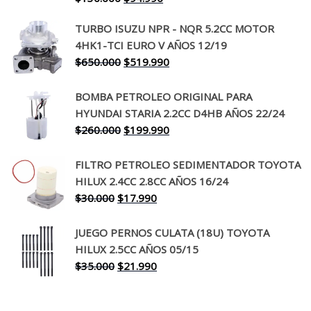
precio
precio
TURBO ISUZU NPR - NQR 5.2CC MOTOR
original
actual
4HK1-TCI EURO V AÑOS 12/19
era:
es:
El
El
$
650.000
$
519.990
$130.000.
$94.990.
precio
precio
original
actual
BOMBA PETROLEO ORIGINAL PARA
era:
es:
HYUNDAI STARIA 2.2CC D4HB AÑOS 22/24
$650.000.
$519.990.
El
El
$
260.000
$
199.990
precio
precio
original
actual
FILTRO PETROLEO SEDIMENTADOR TOYOTA
era:
es:
HILUX 2.4CC 2.8CC AÑOS 16/24
$260.000.
$199.990.
El
El
$
30.000
$
17.990
precio
precio
original
actual
JUEGO PERNOS CULATA (18U) TOYOTA
era:
es:
HILUX 2.5CC AÑOS 05/15
$30.000.
$17.990.
El
El
$
35.000
$
21.990
precio
precio
original
actual