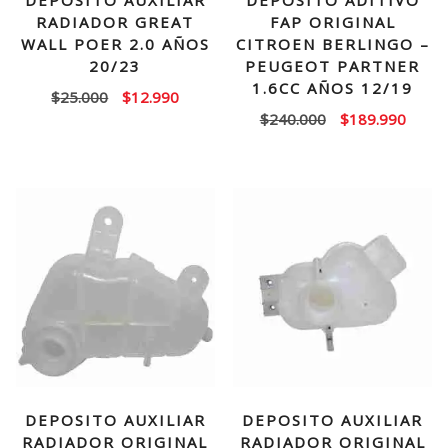
DEPOSITO AUXILIAR
DEPOSITO ADITIVO
RADIADOR GREAT
FAP ORIGINAL
WALL POER 2.0 AÑOS
CITROEN BERLINGO –
20/23
PEUGEOT PARTNER
1.6CC AÑOS 12/19
El
El
$
25.000
$
12.990
El
El
$
240.000
$
189.990
precio
precio
precio
precio
original
actual
original
actual
era:
es:
era:
es:
$25.000.
$12.990.
$240.000.
$189.
DEPOSITO AUXILIAR
DEPOSITO AUXILIAR
RADIADOR ORIGINAL
RADIADOR ORIGINAL