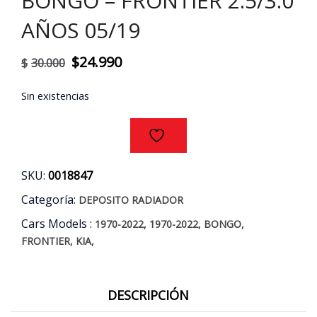
BONGO – FRONTIER 2.5/3.0
AÑOS 05/19
El
El
$
24.990
$
30.000
precio
precio
Sin existencias
original
actual
era:
es:
$30.000.
$24.990.
SKU:
0018847
Categoría:
DEPOSITO RADIADOR
Cars Models :
,
,
,
1970-2022
1970-2022
BONGO
,
,
FRONTIER
KIA
DESCRIPCIÓN