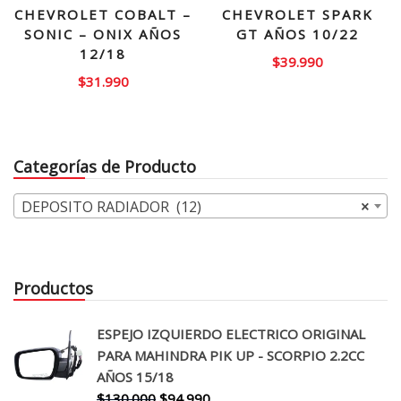
CHEVROLET COBALT –
CHEVROLET SPARK
SONIC – ONIX AÑOS
GT AÑOS 10/22
12/18
$
39.990
$
31.990
Categorías de Producto
DEPOSITO RADIADOR (12)
×
Productos
ESPEJO IZQUIERDO ELECTRICO ORIGINAL
PARA MAHINDRA PIK UP - SCORPIO 2.2CC
AÑOS 15/18
El
El
$
130.000
$
94.990