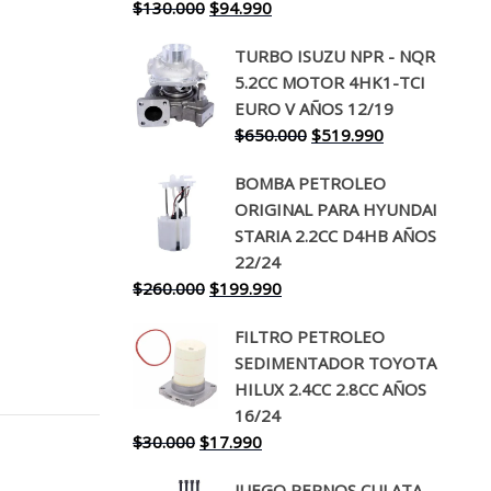
El
El
$
130.000
$
94.990
precio
precio
TURBO ISUZU NPR - NQR
original
actual
5.2CC MOTOR 4HK1-TCI
era:
es:
EURO V AÑOS 12/19
$130.000.
$94.990.
El
El
$
650.000
$
519.990
precio
precio
BOMBA PETROLEO
original
actual
ORIGINAL PARA HYUNDAI
era:
es:
STARIA 2.2CC D4HB AÑOS
$650.000.
$519.990.
22/24
El
El
$
260.000
$
199.990
precio
precio
FILTRO PETROLEO
original
actual
SEDIMENTADOR TOYOTA
era:
es:
HILUX 2.4CC 2.8CC AÑOS
$260.000.
$199.990.
16/24
El
El
$
30.000
$
17.990
precio
precio
JUEGO PERNOS CULATA