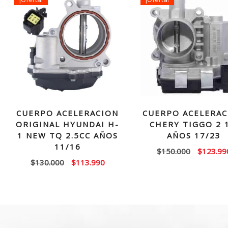
CUERPO ACELERACION
CUERPO ACELERAC
ORIGINAL HYUNDAI H-
CHERY TIGGO 2 1
1 NEW TQ 2.5CC AÑOS
AÑOS 17/23
11/16
El
$
150.000
$
123.99
El
El
$
130.000
$
113.990
precio
precio
precio
original
original
actual
era:
era:
es:
$150.00
$130.000.
$113.990.