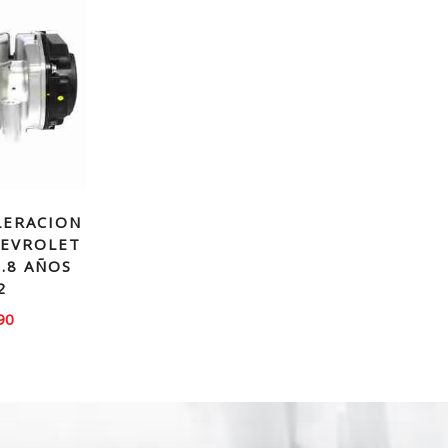
LERACION
HEVROLET
1.8 AÑOS
2
90