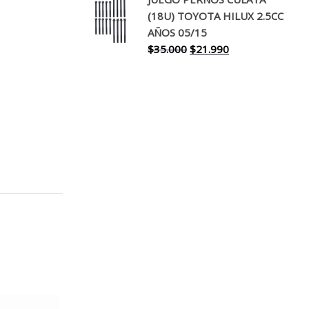
original
actual
(18U) TOYOTA HILUX 2.5CC
era:
es:
AÑOS 05/15
$30.000.
$17.990.
El
El
$
35.000
$
21.990
precio
precio
original
actual
era:
es:
$35.000.
$21.990.