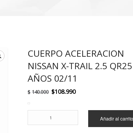
CUERPO ACELERACION
!
NISSAN X-TRAIL 2.5 QR2
AÑOS 02/11
El
El
$
108.990
$
140.000
precio
precio
original
actual
CUERPO
Añadir al carrit
era:
es:
ACELERACION
NISSAN
$140.000.
$108.990.
X-