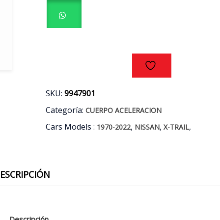
TRAIL
2.5
QR25DE
AÑOS
02/11
cantidad
SKU:
9947901
Categoría:
CUERPO ACELERACION
Cars Models :
,
,
,
1970-2022
NISSAN
X-TRAIL
ESCRIPCIÓN
Descripción