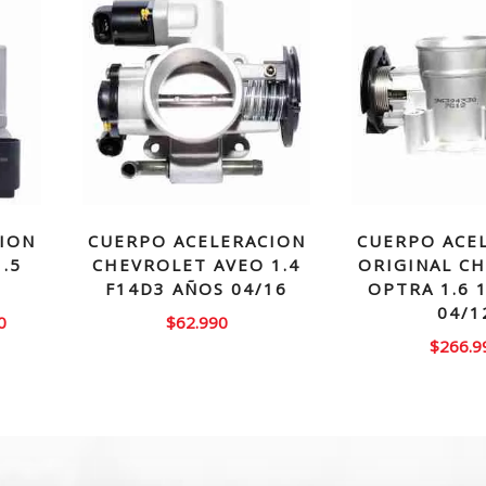
ION
CUERPO ACELERACION
CUERPO ACE
.5
CHEVROLET AVEO 1.4
ORIGINAL C
F14D3 AÑOS 04/16
OPTRA 1.6 
04/1
El
0
$
62.990
$
266.9
precio
actual
es:
0.
$123.990.