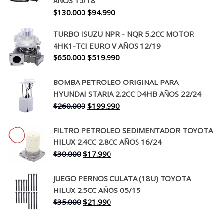
AÑOS 15/18
El
El
$
130.000
$
94.990
precio
precio
TURBO ISUZU NPR - NQR 5.2CC MOTOR
original
actual
4HK1-TCI EURO V AÑOS 12/19
era:
es:
El
El
$
650.000
$
519.990
$130.000.
$94.990.
precio
precio
original
actual
BOMBA PETROLEO ORIGINAL PARA
era:
es:
HYUNDAI STARIA 2.2CC D4HB AÑOS 22/24
$650.000.
$519.990.
El
El
$
260.000
$
199.990
precio
precio
original
actual
FILTRO PETROLEO SEDIMENTADOR TOYOTA
era:
es:
HILUX 2.4CC 2.8CC AÑOS 16/24
$260.000.
$199.990.
El
El
$
30.000
$
17.990
precio
precio
original
actual
JUEGO PERNOS CULATA (18U) TOYOTA
era:
es:
HILUX 2.5CC AÑOS 05/15
$30.000.
$17.990.
El
El
$
35.000
$
21.990
precio
precio