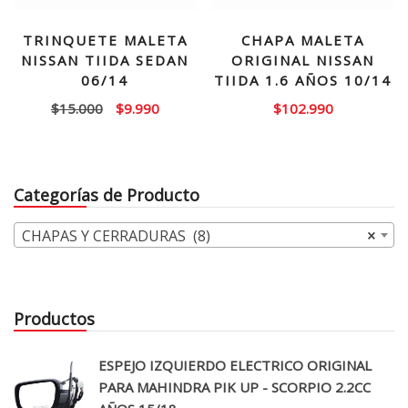
TRINQUETE MALETA
CHAPA MALETA
NISSAN TIIDA SEDAN
ORIGINAL NISSAN
06/14
TIIDA 1.6 AÑOS 10/14
El
El
$
15.000
$
9.990
$
102.990
precio
precio
original
actual
era:
es:
Categorías de Producto
$15.000.
$9.990.
CHAPAS Y CERRADURAS (8)
×
Productos
ESPEJO IZQUIERDO ELECTRICO ORIGINAL
PARA MAHINDRA PIK UP - SCORPIO 2.2CC