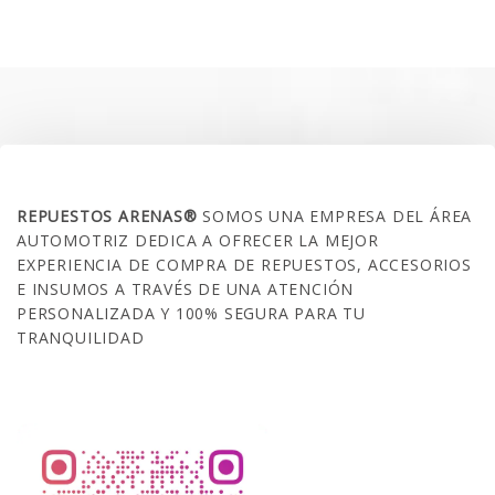
original
actual
era:
es:
$35.000.
$21.990.
SOBRE NOSOTROS
REPUESTOS ARENAS®
SOMOS UNA EMPRESA DEL ÁREA
AUTOMOTRIZ DEDICA A OFRECER LA MEJOR
EXPERIENCIA DE COMPRA DE REPUESTOS, ACCESORIOS
E INSUMOS A TRAVÉS DE UNA ATENCIÓN
PERSONALIZADA Y 100% SEGURA PARA TU
TRANQUILIDAD