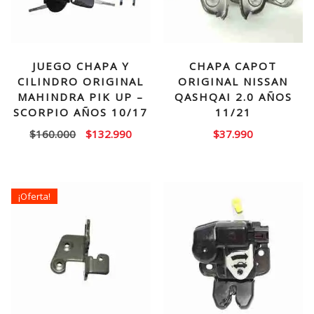
JUEGO CHAPA Y
CHAPA CAPOT
CILINDRO ORIGINAL
ORIGINAL NISSAN
MAHINDRA PIK UP –
QASHQAI 2.0 AÑOS
SCORPIO AÑOS 10/17
11/21
El
El
$
160.000
$
132.990
$
37.990
precio
precio
original
actual
era:
es:
¡Oferta!
$160.000.
$132.990.