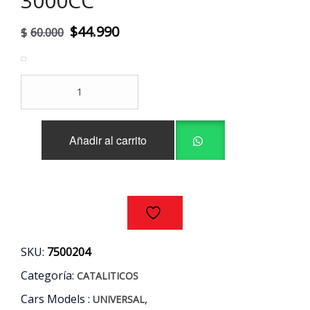
3000CC
El
El
$
44.990
$
60.000
precio
precio
original
actual
CATALITICO
era:
es:
UNIVERSAL
2"
$60.000.
$44.990.
X
Añadir al carrito
12"
OVALADO
HASTA
3000CC
cantidad
SKU:
7500204
Categoría:
CATALITICOS
Cars Models :
,
UNIVERSAL