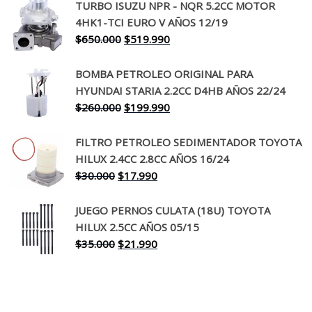
TURBO ISUZU NPR - NQR 5.2CC MOTOR
original
actual
4HK1-TCI EURO V AÑOS 12/19
era:
es:
El
El
$
650.000
$
519.990
$130.000.
$94.990.
precio
precio
original
actual
BOMBA PETROLEO ORIGINAL PARA
era:
es:
HYUNDAI STARIA 2.2CC D4HB AÑOS 22/24
$650.000.
$519.990.
El
El
$
260.000
$
199.990
precio
precio
original
actual
FILTRO PETROLEO SEDIMENTADOR TOYOTA
era:
es:
HILUX 2.4CC 2.8CC AÑOS 16/24
$260.000.
$199.990.
El
El
$
30.000
$
17.990
precio
precio
original
actual
JUEGO PERNOS CULATA (18U) TOYOTA
era:
es:
HILUX 2.5CC AÑOS 05/15
$30.000.
$17.990.
El
El
$
35.000
$
21.990
precio
precio
original
actual
era:
es:
$35.000.
$21.990.