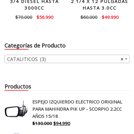
3/4 DIESEL HASTA
2 1/4 X 12 PULGADAS
3000CC
HASTA 3.0CC
El
El
El
El
$
70.000
$
56.990
$
60.000
$
49.990
precio
precio
precio
precio
original
actual
original
actual
era:
es:
era:
es:
Categorías de Producto
$70.000.
$56.990.
$60.000.
$49.99
CATALITICOS (3)
×
Productos
ESPEJO IZQUIERDO ELECTRICO ORIGINAL
PARA MAHINDRA PIK UP - SCORPIO 2.2CC
AÑOS 15/18
El
El
$
130.000
$
94.990
precio
precio