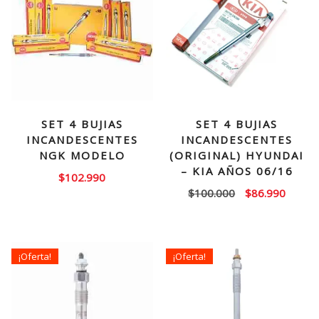
SET 4 BUJIAS
SET 4 BUJIAS
INCANDESCENTES
INCANDESCENTES
NGK MODELO
(ORIGINAL) HYUNDAI
– KIA AÑOS 06/16
$
102.990
El
El
$
100.000
$
86.990
precio
precio
original
actual
era:
es:
¡Oferta!
¡Oferta!
$100.000.
$86.99