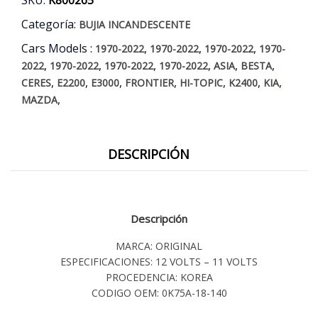
K2400
AÑOS
Categoría:
BUJIA INCANDESCENTE
77/12
Cars Models :
,
,
,
cantidad
1970-2022
1970-2022
1970-2022
1970-
,
,
,
,
,
,
2022
1970-2022
1970-2022
1970-2022
ASIA
BESTA
,
,
,
,
,
,
,
CERES
E2200
E3000
FRONTIER
HI-TOPIC
K2400
KIA
,
MAZDA
DESCRIPCIÓN
Descripción
MARCA: ORIGINAL
ESPECIFICACIONES: 12 VOLTS – 11 VOLTS
PROCEDENCIA: KOREA
CODIGO OEM: 0K75A-18-140