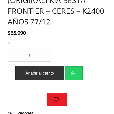
(ORIGINAL) KIA BESTA –
FRONTIER – CERES – K2400
AÑOS 77/12
$
65.990
SET
4
BUJIAS
INCANDESCENTES
Añadir al carrito
(ORIGINAL)
KIA
BESTA
-
FRONTIER
-
CERES
-
SKU:
K800265