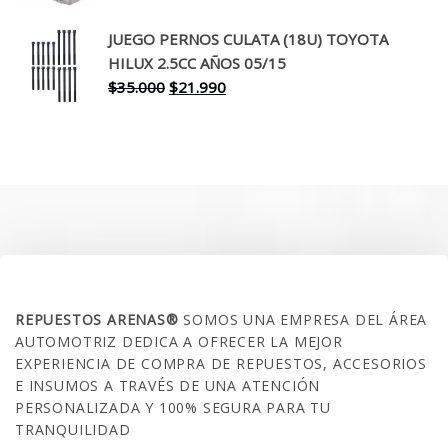
precio
precio
original
actual
JUEGO PERNOS CULATA (18U) TOYOTA
era:
es:
HILUX 2.5CC AÑOS 05/15
$30.000.
$17.990.
El
El
$
35.000
$
21.990
precio
precio
original
actual
era:
es:
$35.000.
$21.990.
SOBRE NOSOTROS
REPUESTOS ARENAS®
SOMOS UNA EMPRESA DEL ÁREA
AUTOMOTRIZ DEDICA A OFRECER LA MEJOR
EXPERIENCIA DE COMPRA DE REPUESTOS, ACCESORIOS
E INSUMOS A TRAVÉS DE UNA ATENCIÓN
PERSONALIZADA Y 100% SEGURA PARA TU
TRANQUILIDAD