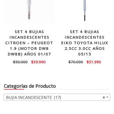
SET 4 BUJIAS
SET 4 BUJIAS
INCANDESCENTES
INCANDESCENTES
CITROEN – PEUGEOT
EIKO TOYOTA HILUX
1.9 (MOTOR DW8
2.5CC 3.0CC AÑOS
DW8B) AÑOS 01/07
05/15
El
El
El
El
$
50.000
$
39.990
$
70.000
$
51.990
precio
precio
precio
precio
original
actual
original
actual
era:
es:
era:
es:
Categorías de Producto
$50.000.
$39.990.
$70.000.
$51.99
BUJIA INCANDESCENTE (17)
×