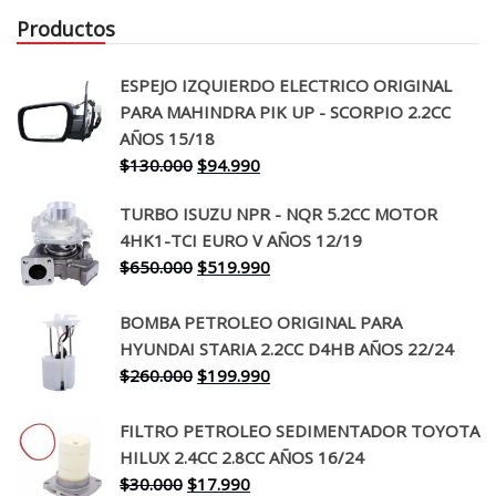
Productos
ESPEJO IZQUIERDO ELECTRICO ORIGINAL
PARA MAHINDRA PIK UP - SCORPIO 2.2CC
AÑOS 15/18
El
El
$
130.000
$
94.990
precio
precio
TURBO ISUZU NPR - NQR 5.2CC MOTOR
original
actual
4HK1-TCI EURO V AÑOS 12/19
era:
es:
El
El
$
650.000
$
519.990
$130.000.
$94.990.
precio
precio
original
actual
BOMBA PETROLEO ORIGINAL PARA
era:
es:
HYUNDAI STARIA 2.2CC D4HB AÑOS 22/24
$650.000.
$519.990.
El
El
$
260.000
$
199.990
precio
precio
original
actual
FILTRO PETROLEO SEDIMENTADOR TOYOTA
era:
es:
HILUX 2.4CC 2.8CC AÑOS 16/24
$260.000.
$199.990.
El
El
$
30.000
$
17.990