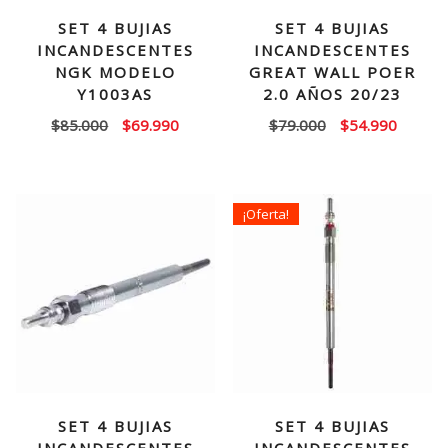
SET 4 BUJIAS
SET 4 BUJIAS
INCANDESCENTES
INCANDESCENTES
NGK MODELO
GREAT WALL POER
Y1003AS
2.0 AÑOS 20/23
El
El
El
El
$
85.000
$
69.990
$
79.000
$
54.990
precio
precio
precio
precio
original
actual
original
actual
era:
es:
era:
es:
¡Oferta!
$85.000.
$69.990.
$79.000.
$54.99
SET 4 BUJIAS
SET 4 BUJIAS