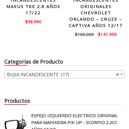
INCANDESCENTES
INCANDESCENTES
MAXUS T60 2.8 AÑOS
ORIGINALES
17/22
CHEVROLET
ORLANDO – CRUZE –
$
98.990
CAPTIVA AÑOS 12/17
El
El
$
160.000
$
141.990
precio
precio
original
actual
era:
es:
Categorías de Producto
$160.000.
$141.
BUJIA INCANDESCENTE (17)
×
Productos
ESPEJO IZQUIERDO ELECTRICO ORIGINAL
PARA MAHINDRA PIK UP - SCORPIO 2.2CC