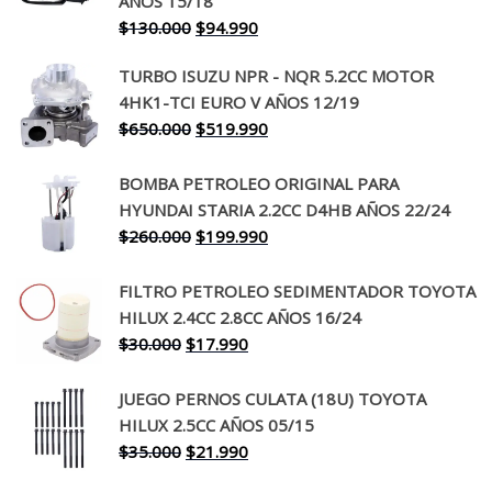
AÑOS 15/18
El
El
$
130.000
$
94.990
precio
precio
TURBO ISUZU NPR - NQR 5.2CC MOTOR
original
actual
4HK1-TCI EURO V AÑOS 12/19
era:
es:
El
El
$
650.000
$
519.990
$130.000.
$94.990.
precio
precio
original
actual
BOMBA PETROLEO ORIGINAL PARA
era:
es:
HYUNDAI STARIA 2.2CC D4HB AÑOS 22/24
$650.000.
$519.990.
El
El
$
260.000
$
199.990
precio
precio
original
actual
FILTRO PETROLEO SEDIMENTADOR TOYOTA
era:
es:
HILUX 2.4CC 2.8CC AÑOS 16/24
$260.000.
$199.990.
El
El
$
30.000
$
17.990
precio
precio
original
actual
JUEGO PERNOS CULATA (18U) TOYOTA
era:
es:
HILUX 2.5CC AÑOS 05/15
$30.000.
$17.990.
El
El
$
35.000
$
21.990
precio
precio