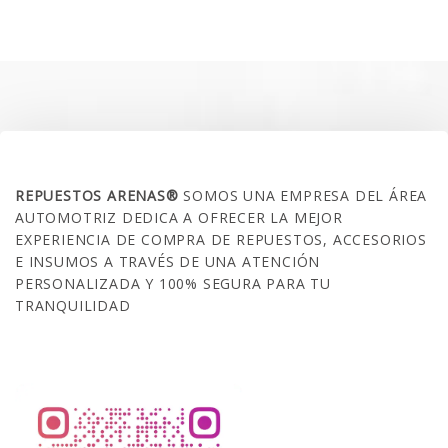
original
actual
era:
es:
$35.000.
$21.990.
SOBRE NOSOTROS
REPUESTOS ARENAS®
SOMOS UNA EMPRESA DEL ÁREA
AUTOMOTRIZ DEDICA A OFRECER LA MEJOR
EXPERIENCIA DE COMPRA DE REPUESTOS, ACCESORIOS
E INSUMOS A TRAVÉS DE UNA ATENCIÓN
PERSONALIZADA Y 100% SEGURA PARA TU
TRANQUILIDAD