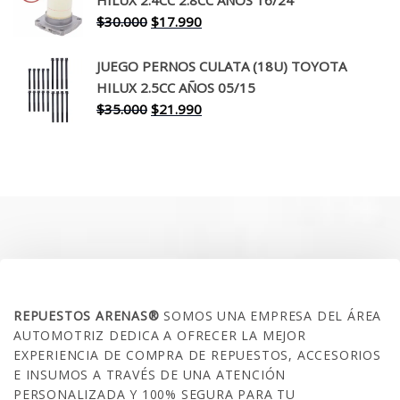
$260.000.
$199.990.
El
El
$
30.000
$
17.990
precio
precio
original
actual
JUEGO PERNOS CULATA (18U) TOYOTA
era:
es:
HILUX 2.5CC AÑOS 05/15
$30.000.
$17.990.
El
El
$
35.000
$
21.990
precio
precio
original
actual
era:
es:
$35.000.
$21.990.
SOBRE NOSOTROS
REPUESTOS ARENAS®
SOMOS UNA EMPRESA DEL ÁREA
AUTOMOTRIZ DEDICA A OFRECER LA MEJOR
EXPERIENCIA DE COMPRA DE REPUESTOS, ACCESORIOS
E INSUMOS A TRAVÉS DE UNA ATENCIÓN
PERSONALIZADA Y 100% SEGURA PARA TU