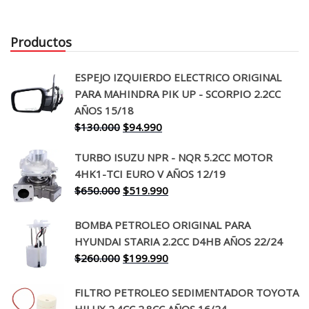
Productos
ESPEJO IZQUIERDO ELECTRICO ORIGINAL
PARA MAHINDRA PIK UP - SCORPIO 2.2CC
AÑOS 15/18
El
El
$
130.000
$
94.990
precio
precio
TURBO ISUZU NPR - NQR 5.2CC MOTOR
original
actual
4HK1-TCI EURO V AÑOS 12/19
era:
es:
El
El
$
650.000
$
519.990
$130.000.
$94.990.
precio
precio
original
actual
BOMBA PETROLEO ORIGINAL PARA
era:
es:
HYUNDAI STARIA 2.2CC D4HB AÑOS 22/24
$650.000.
$519.990.
El
El
$
260.000
$
199.990
precio
precio
original
actual
FILTRO PETROLEO SEDIMENTADOR TOYOTA
era:
es:
HILUX 2.4CC 2.8CC AÑOS 16/24