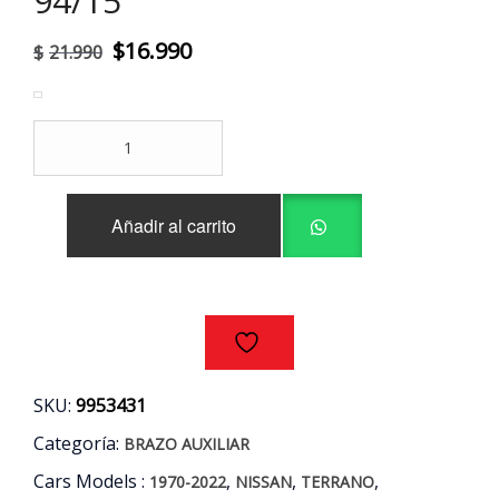
94/15
El
El
$
16.990
$
21.990
precio
precio
original
actual
BRAZO
era:
es:
AUXILIAR
NISSAN
$21.990.
$16.990.
TERRANO
Añadir al carrito
2WD
AÑOS
94/15
cantidad
SKU:
9953431
Categoría:
BRAZO AUXILIAR
Cars Models :
,
,
,
1970-2022
NISSAN
TERRANO