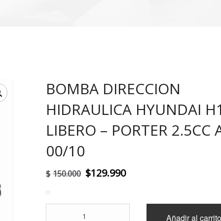
BOMBA DIRECCION
!
HIDRAULICA HYUNDAI H1
LIBERO – PORTER 2.5CC
00/10
El
El
$
129.990
$
150.000
precio
precio
original
actual
BOMBA
Añadir al carrit
era:
es:
DIRECCION