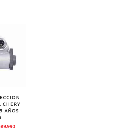
ECCION
A CHERY
.5 AÑOS
3
l
El
$
89.990
recio
precio