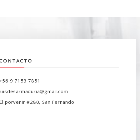
riginal
actual
ra:
es:
110.000.
$89.990.
CONTACTO
+56 9 7153 7851
luisdesarmaduria@gmail.com
El porvenir #280, San Fernando