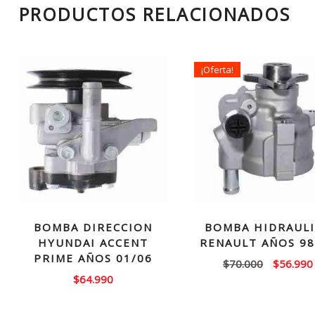
PRODUCTOS RELACIONADOS
¡Oferta!
BOMBA DIRECCION
BOMBA HIDRAUL
HYUNDAI ACCENT
RENAULT AÑOS 98
PRIME AÑOS 01/06
El
$
70.000
$
56.990
$
64.990
precio
original
era: