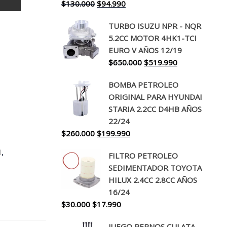
El
El
$
130.000
$
94.990
precio
precio
TURBO ISUZU NPR - NQR
original
actual
5.2CC MOTOR 4HK1-TCI
era:
es:
EURO V AÑOS 12/19
$130.000.
$94.990.
El
El
$
650.000
$
519.990
precio
precio
BOMBA PETROLEO
original
actual
ORIGINAL PARA HYUNDAI
era:
es:
STARIA 2.2CC D4HB AÑOS
$650.000.
$519.990.
22/24
El
El
$
260.000
$
199.990
precio
precio
,
1
FILTRO PETROLEO
original
actual
SEDIMENTADOR TOYOTA
era:
es:
HILUX 2.4CC 2.8CC AÑOS
$260.000.
$199.990.
16/24
El
El
$
30.000
$
17.990
precio
precio
JUEGO PERNOS CULATA