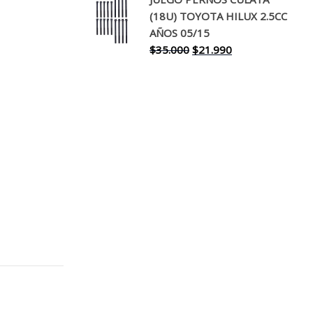
original
actual
(18U) TOYOTA HILUX 2.5CC
era:
es:
AÑOS 05/15
$30.000.
$17.990.
El
El
$
35.000
$
21.990
precio
precio
original
actual
era:
es:
$35.000.
$21.990.