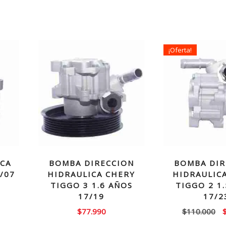
¡Oferta!
ICA
BOMBA DIRECCION
BOMBA DIR
/07
HIDRAULICA CHERY
HIDRAULIC
TIGGO 3 1.6 AÑOS
TIGGO 2 1
El
17/19
17/2
precio
E
$
77.990
$
110.000
actual
p
es: