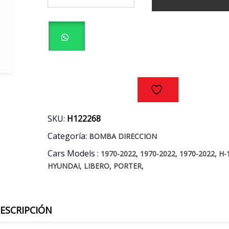
HIDRAULICA
$150.000.
$129.990.
HYUNDAI
H1
-
LIBERO
-
PORTER
2.5CC
AÑOS
00/10
cantidad
SKU:
H122268
Categoría:
BOMBA DIRECCION
Cars Models :
,
,
,
1970-2022
1970-2022
1970-2022
H-
,
,
,
HYUNDAI
LIBERO
PORTER
ESCRIPCIÓN