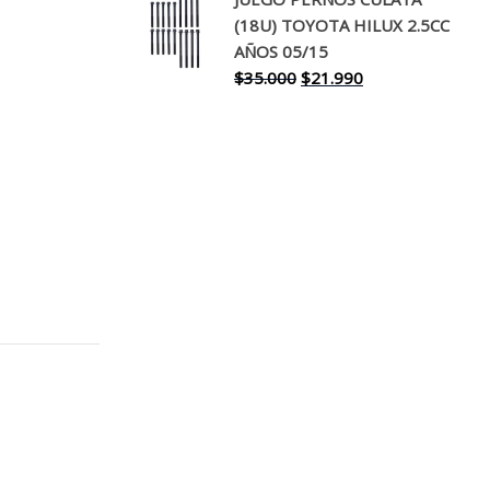
original
actual
(18U) TOYOTA HILUX 2.5CC
era:
es:
AÑOS 05/15
$30.000.
$17.990.
El
El
$
35.000
$
21.990
precio
precio
original
actual
era:
es:
$35.000.
$21.990.