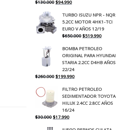
El
El
$
130.000
$
94.990
precio
precio
TURBO ISUZU NPR - NQR
original
actual
5.2CC MOTOR 4HK1-TCI
era:
es:
EURO V AÑOS 12/19
$130.000.
$94.990.
El
El
$
650.000
$
519.990
precio
precio
BOMBA PETROLEO
original
actual
ORIGINAL PARA HYUNDAI
era:
es:
STARIA 2.2CC D4HB AÑOS
$650.000.
$519.990.
22/24
El
El
$
260.000
$
199.990
precio
precio
FILTRO PETROLEO
original
actual
SEDIMENTADOR TOYOTA
era:
es:
HILUX 2.4CC 2.8CC AÑOS
$260.000.
$199.990.
16/24
El
El
$
30.000
$
17.990
precio
precio
JUEGO PERNOS CULATA