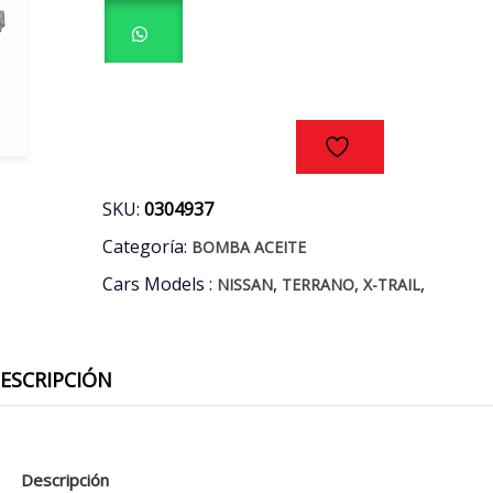
/
X-
TRAIL
AÑOS
02/15
cantidad
SKU:
0304937
Categoría:
BOMBA ACEITE
Cars Models :
,
,
,
NISSAN
TERRANO
X-TRAIL
ESCRIPCIÓN
Descripción