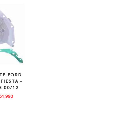
TE FORD
FIESTA –
S 00/12
El
61.990
recio
precio
iginal
actual
ra:
es:
80.000.
$61.990.