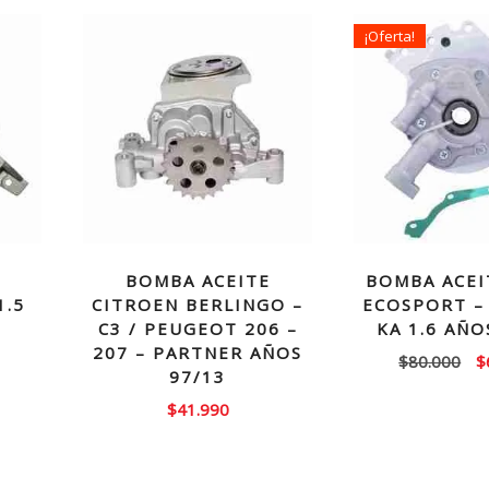
¡Oferta!
BOMBA ACEITE
BOMBA ACEI
1.5
CITROEN BERLINGO –
ECOSPORT – 
C3 / PEUGEOT 206 –
KA 1.6 AÑO
207 – PARTNER AÑOS
El
$
80.000
$
97/13
p
$
41.990
or
e
$