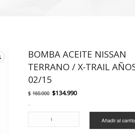
BOMBA ACEITE NISSAN
!
TERRANO / X-TRAIL AÑO
02/15
El
El
$
134.990
$
160.000
precio
precio
original
actual
BOMBA
Añadir al carrit
era:
es:
ACEITE
NISSAN
$160.000.
$134.990.
TERRANO