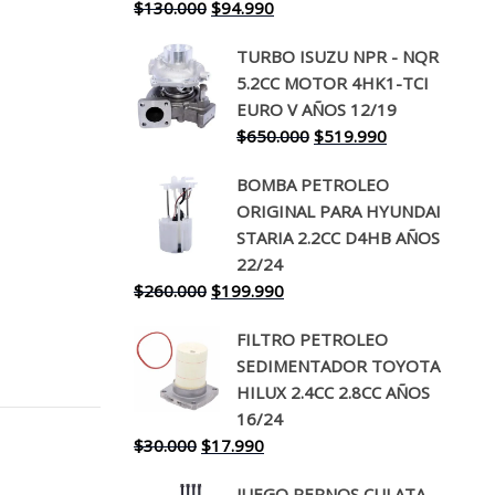
El
El
$
130.000
$
94.990
precio
precio
TURBO ISUZU NPR - NQR
original
actual
5.2CC MOTOR 4HK1-TCI
era:
es:
EURO V AÑOS 12/19
$130.000.
$94.990.
El
El
$
650.000
$
519.990
precio
precio
BOMBA PETROLEO
original
actual
ORIGINAL PARA HYUNDAI
era:
es:
STARIA 2.2CC D4HB AÑOS
$650.000.
$519.990.
22/24
El
El
$
260.000
$
199.990
precio
precio
FILTRO PETROLEO
original
actual
SEDIMENTADOR TOYOTA
era:
es:
HILUX 2.4CC 2.8CC AÑOS
$260.000.
$199.990.
16/24
El
El
$
30.000
$
17.990
precio
precio
JUEGO PERNOS CULATA