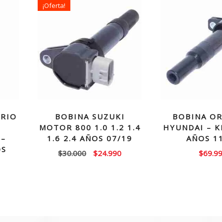
¡Oferta!
ERIO
BOBINA SUZUKI
BOBINA OR
–
MOTOR 800 1.0 1.2 1.4
HYUNDAI – KI
 –
1.6 2.4 AÑOS 07/19
AÑOS 1
OS
El
El
$
30.000
$
24.990
$
69.9
precio
precio
original
actual
era:
es:
$30.000.
$24.990.