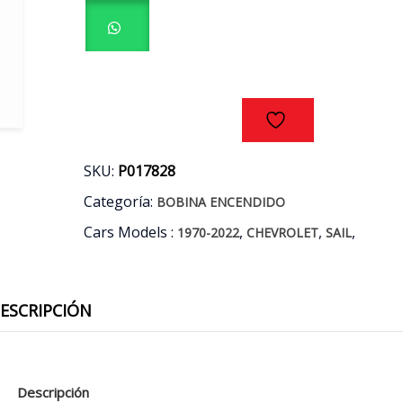
PINES
CHEVROLET
SAIL
1.4
1.5
AÑOS
11/18
cantidad
SKU:
P017828
Categoría:
BOBINA ENCENDIDO
Cars Models :
,
,
,
1970-2022
CHEVROLET
SAIL
ESCRIPCIÓN
Descripción