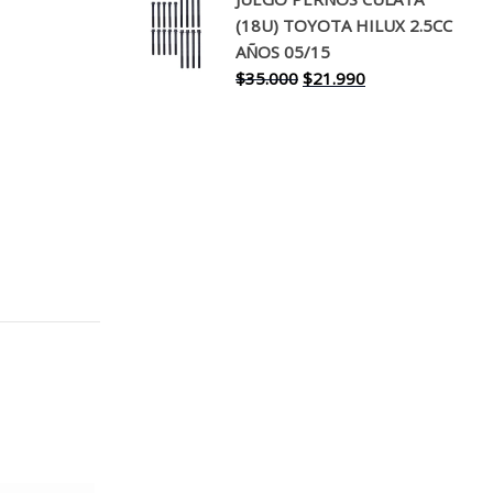
original
actual
(18U) TOYOTA HILUX 2.5CC
era:
es:
AÑOS 05/15
$30.000.
$17.990.
El
El
$
35.000
$
21.990
precio
precio
original
actual
era:
es:
$35.000.
$21.990.