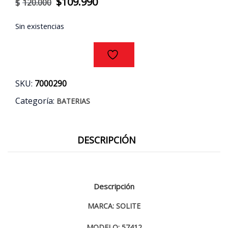
El
El
$
109.990
$
120.000
precio
precio
Sin existencias
original
actual
era:
es:
$120.000.
$109.990.
SKU:
7000290
Categoría:
BATERIAS
DESCRIPCIÓN
Descripción
MARCA: SOLITE
MODELO: 57412