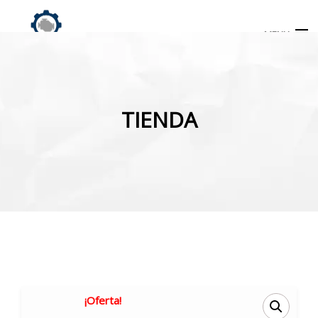
MENU
Búsqueda
de
TIENDA
productos
INICIO
TIENDA
MI CUENTA
¡Oferta!