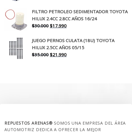
precio
precio
original
actual
FILTRO PETROLEO SEDIMENTADOR TOYOTA
era:
es:
HILUX 2.4CC 2.8CC AÑOS 16/24
$260.000.
$199.990.
El
El
$
30.000
$
17.990
precio
precio
original
actual
JUEGO PERNOS CULATA (18U) TOYOTA
era:
es:
HILUX 2.5CC AÑOS 05/15
$30.000.
$17.990.
El
El
$
35.000
$
21.990
precio
precio
original
actual
era:
es:
$35.000.
$21.990.
SOBRE NOSOTROS
REPUESTOS ARENAS®
SOMOS UNA EMPRESA DEL ÁREA
AUTOMOTRIZ DEDICA A OFRECER LA MEJOR