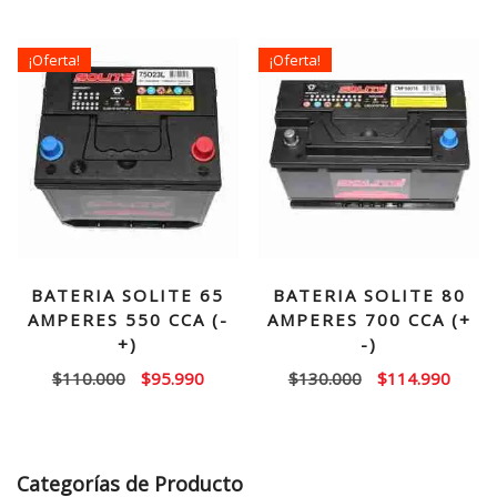
original
actual
original
actual
era:
es:
era:
es:
¡Oferta!
¡Oferta!
$100.000.
$81.990.
$120.000.
$109.
BATERIA SOLITE 65
BATERIA SOLITE 80
AMPERES 550 CCA (-
AMPERES 700 CCA (+
+)
-)
El
El
El
El
$
110.000
$
95.990
$
130.000
$
114.990
precio
precio
precio
precio
original
actual
original
actual
era:
es:
era:
es:
Categorías de Producto
$110.000.
$95.990.
$130.000.
$114.