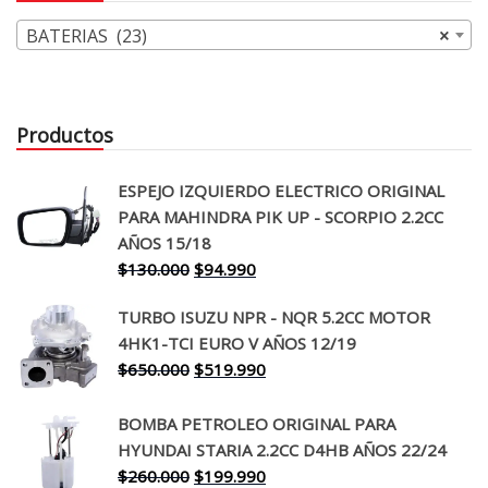
BATERIAS (23)
×
Productos
ESPEJO IZQUIERDO ELECTRICO ORIGINAL
PARA MAHINDRA PIK UP - SCORPIO 2.2CC
AÑOS 15/18
El
El
$
130.000
$
94.990
precio
precio
TURBO ISUZU NPR - NQR 5.2CC MOTOR
original
actual
4HK1-TCI EURO V AÑOS 12/19
era:
es:
El
El
$
650.000
$
519.990
$130.000.
$94.990.
precio
precio
original
actual
BOMBA PETROLEO ORIGINAL PARA
era:
es:
HYUNDAI STARIA 2.2CC D4HB AÑOS 22/24
$650.000.
$519.990.
El
El
$
260.000
$
199.990