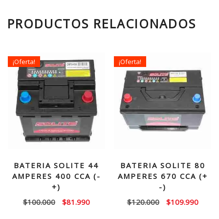
PRODUCTOS RELACIONADOS
¡Oferta!
¡Oferta!
BATERIA SOLITE 44
BATERIA SOLITE 80
AMPERES 400 CCA (-
AMPERES 670 CCA (+
+)
-)
El
El
El
El
$
100.000
$
81.990
$
120.000
$
109.990
precio
precio
precio
precio