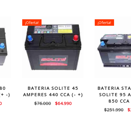
¡Oferta!
¡Oferta!
80
BATERIA SOLITE 45
BATERIA ST
+ -)
AMPERES 440 CCA (- +)
SOLITE 95 
850 CCA 
El
El
El
0
$
76.000
$
64.990
El
$
251.990
$
precio
precio
precio
p
actual
original
actual
or
es:
era:
es:
e