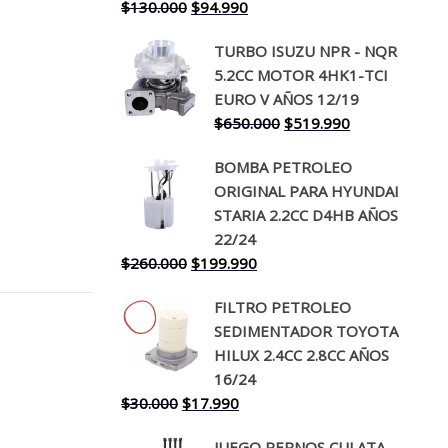
El
El
$
130.000
$
94.990
precio
precio
TURBO ISUZU NPR - NQR
original
actual
5.2CC MOTOR 4HK1-TCI
era:
es:
EURO V AÑOS 12/19
$130.000.
$94.990.
El
El
$
650.000
$
519.990
precio
precio
BOMBA PETROLEO
original
actual
ORIGINAL PARA HYUNDAI
era:
es:
STARIA 2.2CC D4HB AÑOS
$650.000.
$519.990.
22/24
El
El
$
260.000
$
199.990
precio
precio
FILTRO PETROLEO
original
actual
SEDIMENTADOR TOYOTA
era:
es:
HILUX 2.4CC 2.8CC AÑOS
$260.000.
$199.990.
16/24
El
El
$
30.000
$
17.990
precio
precio
JUEGO PERNOS CULATA