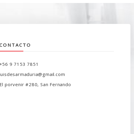
251.990.
$209.990.
CONTACTO
+56 9 7153 7851
luisdesarmaduria@gmail.com
El porvenir #280, San Fernando