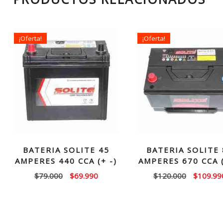
¡Oferta!
¡Oferta!
BATERIA SOLITE 45
BATERIA SOLITE 
AMPERES 440 CCA (+ -)
AMPERES 670 CCA (
El
El
El
$
79.000
$
69.990
$
120.000
$
109.99
precio
precio
precio
original
actual
original
era:
es:
era: