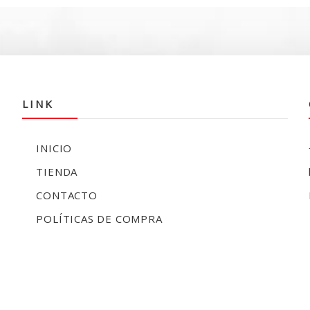
0.
$109.990.
$76.000.
$64.990.
$
LINK
INICIO
TIENDA
CONTACTO
POLÍTICAS DE COMPRA