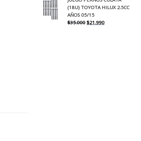
original
actual
(18U) TOYOTA HILUX 2.5CC
era:
es:
AÑOS 05/15
$30.000.
$17.990.
El
El
$
35.000
$
21.990
precio
precio
original
actual
era:
es:
$35.000.
$21.990.